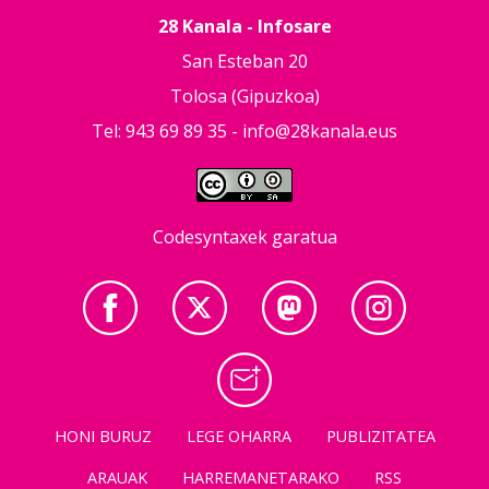
28 Kanala - Infosare
San Esteban 20
Tolosa (Gipuzkoa)
Tel: 943 69 89 35 -
info@28kanala.eus
Codesyntaxek garatua
HONI BURUZ
LEGE OHARRA
PUBLIZITATEA
ARAUAK
HARREMANETARAKO
RSS