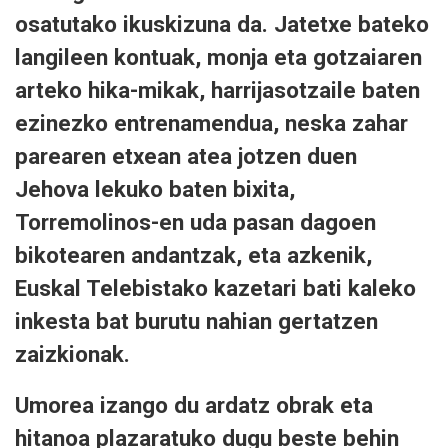
osatutako ikuskizuna da. Jatetxe bateko
langileen kontuak, monja eta gotzaiaren
arteko hika-mikak, harrijasotzaile baten
ezinezko entrenamendua, neska zahar
parearen etxean atea jotzen duen
Jehova lekuko baten bixita,
Torremolinos-en uda pasan dagoen
bikotearen andantzak, eta azkenik,
Euskal Telebistako kazetari bati kaleko
inkesta bat burutu nahian gertatzen
zaizkionak.
Umorea izango du ardatz obrak eta
hitanoa plazaratuko dugu beste behin