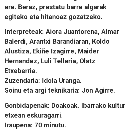
ere. Beraz, prestatu barre algarak
egiteko eta hitanoaz gozatzeko.
Interpreteak: Aiora Juantorena, Aimar
Balerdi, Arantxi Barandiaran, Koldo
Alustiza, Ekiñe Izagirre, Maider
Hernandez, Luli Telleria, Olatz
Etxeberria.
Zuzendaria: Idoia Uranga.
Soinu eta argi teknikaria: Jon Agirre.
Gonbidapenak: Doakoak. Ibarrako kultur
etxean eskuragarri.
Iraupena: 70 minutu.