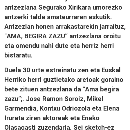
antzezlana Segurako Xirikara umorezko
antzerki talde amateurraren eskutik.
Antzezlan honen arrakastarekin jarraituz,
“AMA, BEGIRA ZAZU” antzezlana oroitu
eta omendu nahi dute eta herriz herri
bistaratu.
Duela 30 urte estreinatu zen eta Euskal
Herriko herri guztietako aretoak goraino
bete zituen antzezlana da “Ama begira
zazu”;. Jose Ramon Soroiz, Mikel
Garmendia, Kontxu Odriozola eta Elena
Irureta ziren aktoreak eta Eneko
Olasagasti zuzendaria. Sei sketch-ez