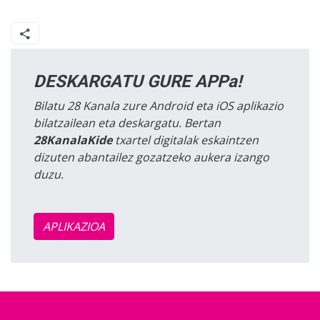
DESKARGATU GURE APPa!
Bilatu 28 Kanala zure Android eta iOS aplikazio
bilatzailean eta deskargatu. Bertan
28KanalaKide
txartel digitalak eskaintzen
dizuten abantailez gozatzeko aukera izango
duzu.
APLIKAZIOA