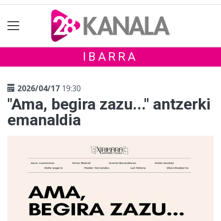
IBARRA
2026/04/17
19:30
"Ama, begira zazu..." antzerki
emanaldia