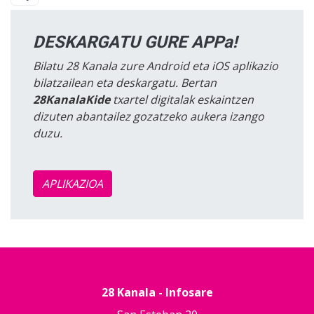
DESKARGATU GURE APPa!
Bilatu 28 Kanala zure Android eta iOS aplikazio
bilatzailean eta deskargatu. Bertan
28KanalaKide
txartel digitalak eskaintzen
dizuten abantailez gozatzeko aukera izango
duzu.
APLIKAZIOA
28 Kanala - Infosare