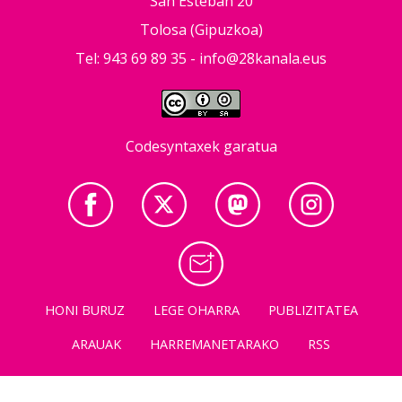
San Esteban 20
Tolosa (Gipuzkoa)
Tel: 943 69 89 35 -
info@28kanala.eus
Codesyntaxek garatua
HONI BURUZ
LEGE OHARRA
PUBLIZITATEA
ARAUAK
HARREMANETARAKO
RSS