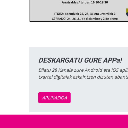
DESKARGATU GURE APPa!
Bilatu 28 Kanala zure Android eta iOS apli
txartel digitalak eskaintzen dizuten aban
APLIKAZIOA