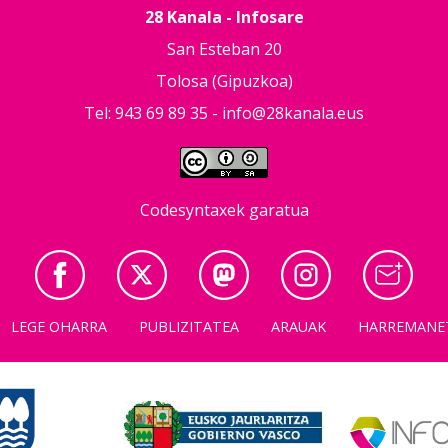
28 Kanala - Infosare
San Esteban 20
Tolosa (Gipuzkoa)
Tel: 943 69 89 35 -
info@28kanala.eus
Codesyntaxek garatua
LEGE OHARRA
PUBLIZITATEA
ARAUAK
HARREMANE