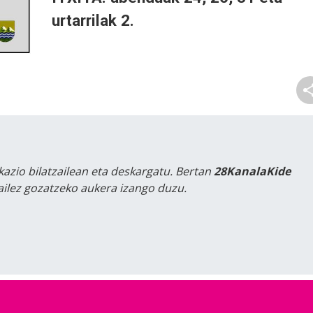
urtarrilak 2.
kazio bilatzailean eta deskargatu. Bertan
28KanalaKide
tailez gozatzeko aukera izango duzu.