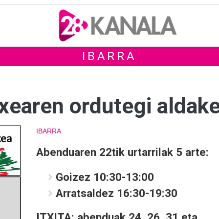
IBARRA
txearen ordutegi aldak
IBARRA
Abenduaren 22tik urtarrilak 5 arte:
Goizez 10:30-13:00
Arratsaldez 16:30-19:30
ITXITA: abenduak 24, 26, 31 eta