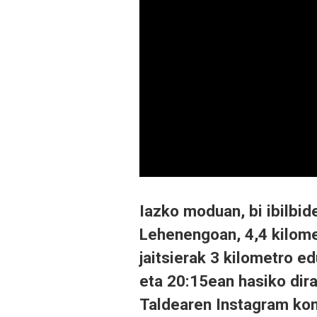
Iazko moduan, bi ibilbid
Lehenengoan, 4,4 kilome
jaitsierak 3 kilometro e
eta 20:15ean hasiko dir
Taldearen Instagram kon