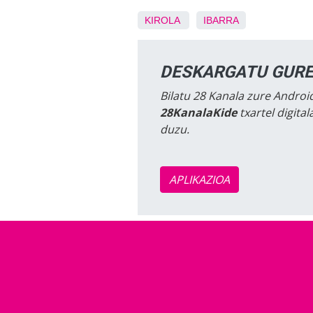
KIROLA
IBARRA
DESKARGATU GURE
Bilatu 28 Kanala zure Android
28KanalaKide
txartel digita
duzu.
APLIKAZIOA