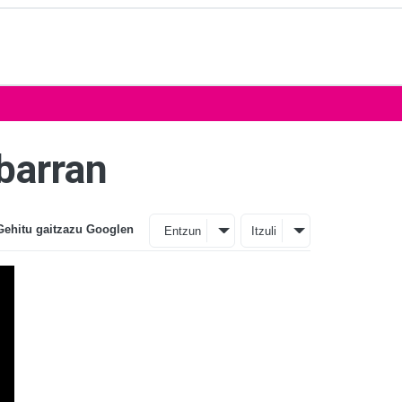
Ibarran
Gehitu gaitzazu Googlen
Entzun
Itzuli