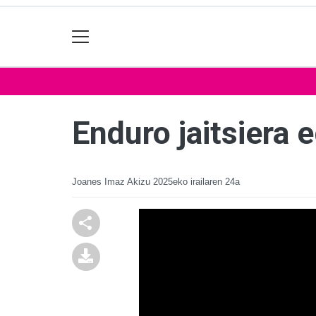
Enduro jaitsiera 
Joanes Imaz Akizu
2025eko irailaren 24a