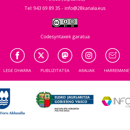
Tel: 943 69 89 35 -
info@28kanala.eus
Codesyntaxek garatua
LEGE OHARRA
PUBLIZITATEA
ARAUAK
HARREMANE