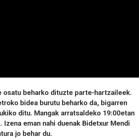
e osatu beharko dituzte parte-hartzaileek.
troko bidea burutu beharko da, bigarren
dukiko ditu. Mangak arratsaldeko 19:00etan
a. Izena eman nahi duenak Bidetxur Mendi
tura jo behar du.