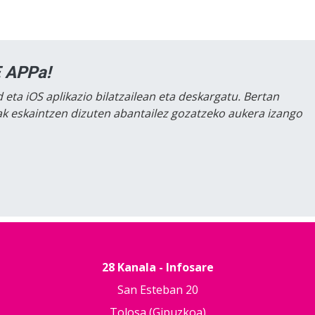
 APPa!
 eta iOS aplikazio bilatzailean eta deskargatu. Bertan
lak eskaintzen dizuten abantailez gozatzeko aukera izango
28 Kanala - Infosare
San Esteban 20
Tolosa (Gipuzkoa)