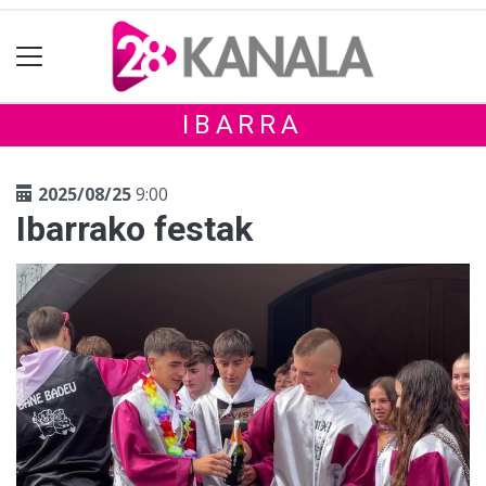
IBARRA
2025/08/25
9:00
Ibarrako festak