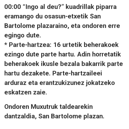
00:00 “Ingo al deu?” kuadrillak piparra
eramango du osasun-etxetik San
Bartolome plazaraino, eta ondoren erre
egingo dute.
* Parte-hartzea: 16 urtetik beherakoek
ezingo dute parte hartu. Adin horretatik
beherakoek ikusle bezala bakarrik parte
hartu dezakete. Parte-hartzaileei
arduraz eta erantzukizunez jokatzeko
eskatzen zaie.
Ondoren Muxutruk taldearekin
dantzaldia, San Bartolome plazan.