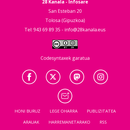
28 Kanala - Infosare
San Esteban 20
Tolosa (Gipuzkoa)
Tel: 943 69 89 35 -
info@28kanala.eus
Codesyntaxek garatua
HONI BURUZ
LEGE OHARRA
PUBLIZITATEA
ARAUAK
HARREMANETARAKO
RSS