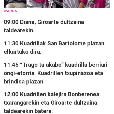
IBARRA
09:00 Diana, Giroarte dultzaina
taldearekin.
11:30 Kuadrillak San Bartolome plazan
elkartuko dira.
11:45 “Trago ta akabo” kuadrilla berriari
ongi-etorria. Kuadrillen txupinazoa eta
brindisa plazan.
12:00 Kuadrillen kalejira Bonberenea
txarangarekin eta Giroarte dultzaina
taldearekin batera.