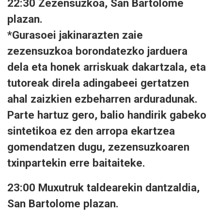
22:30 Zezensuzkoa, San Bartolome
plazan.
*Gurasoei jakinarazten zaie
zezensuzkoa borondatezko jarduera
dela eta honek arriskuak dakartzala, eta
tutoreak direla adingabeei gertatzen
ahal zaizkien ezbeharren arduradunak.
Parte hartuz gero, balio handirik gabeko
sintetikoa ez den arropa ekartzea
gomendatzen dugu, zezensuzkoaren
txinpartekin erre baitaiteke.
23:00 Muxutruk taldearekin dantzaldia,
San Bartolome plazan.