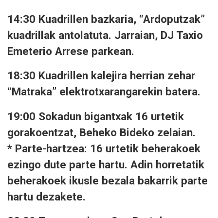
14:30 Kuadrillen bazkaria, “Ardoputzak”
kuadrillak antolatuta. Jarraian, DJ Taxio
Emeterio Arrese parkean.
18:30 Kuadrillen kalejira herrian zehar
“Matraka” elektrotxarangarekin batera.
19:00 Sokadun bigantxak 16 urtetik
gorakoentzat, Beheko Bideko zelaian.
* Parte-hartzea: 16 urtetik beherakoek
ezingo dute parte hartu. Adin horretatik
beherakoek ikusle bezala bakarrik parte
hartu dezakete.