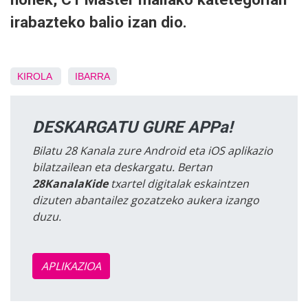
irabazteko balio izan dio.
KIROLA
IBARRA
DESKARGATU GURE APPa!
Bilatu 28 Kanala zure Android eta iOS aplikazio
bilatzailean eta deskargatu. Bertan
28KanalaKide
txartel digitalak eskaintzen
dizuten abantailez gozatzeko aukera izango
duzu.
APLIKAZIOA