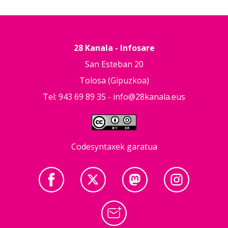
28 Kanala - Infosare
San Esteban 20
Tolosa (Gipuzkoa)
Tel: 943 69 89 35 -
info@28kanala.eus
Codesyntaxek garatua