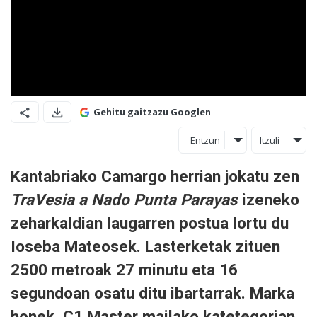
Gehitu gaitzazu Googlen
Entzun
Itzuli
Kantabriako Camargo herrian jokatu zen
TraVesia a Nado Punta Parayas
izeneko
zeharkaldian laugarren postua lortu du
Ioseba Mateosek. Lasterketak zituen
2500 metroak 27 minutu eta 16
segundoan osatu ditu ibartarrak. Marka
honek, C1 Master mailako katetegorian