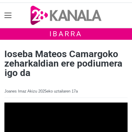
IBARRA
Ioseba Mateos Camargoko
zeharkaldian ere podiumera
igo da
Joanes Imaz Akizu
2025eko uztailaren 17a