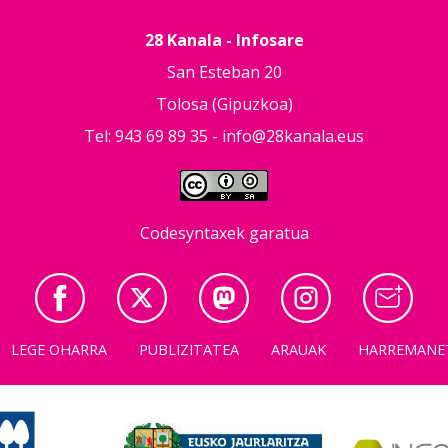
28 Kanala - Infosare
San Esteban 20
Tolosa (Gipuzkoa)
Tel: 943 69 89 35 -
info@28kanala.eus
Codesyntaxek garatua
LEGE OHARRA
PUBLIZITATEA
ARAUAK
HARREMANE