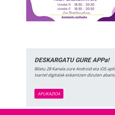
DESKARGATU GURE APPa!
Bilatu 28 Kanala zure Android eta iOS apli
txartel digitalak eskaintzen dizuten aban
APLIKAZIOA