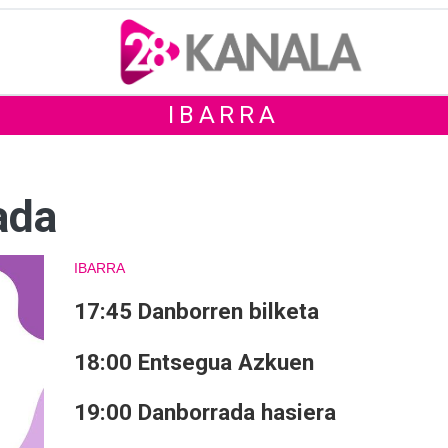
IBARRA
ada
IBARRA
17:45 Danborren bilketa
18:00 Entsegua Azkuen
19:00 Danborrada hasiera