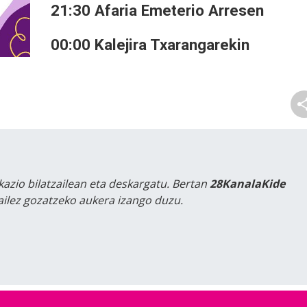
21:30 Afaria Emeterio Arresen
00:00 Kalejira Txarangarekin
kazio bilatzailean eta deskargatu. Bertan
28KanalaKide
tailez gozatzeko aukera izango duzu.