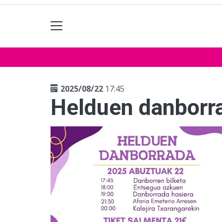
2025/08/22
17:45
Helduen danborr