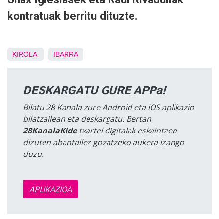
kontratuak berritu dituzte.
KIROLA
IBARRA
DESKARGATU GURE APPa!
Bilatu 28 Kanala zure Android eta iOS aplikazio
bilatzailean eta deskargatu. Bertan
28KanalaKide
txartel digitalak eskaintzen
dizuten abantailez gozatzeko aukera izango
duzu.
APLIKAZIOA