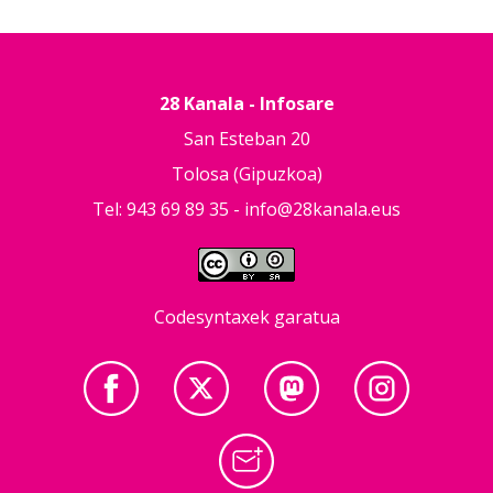
28 Kanala - Infosare
San Esteban 20
Tolosa (Gipuzkoa)
Tel: 943 69 89 35 -
info@28kanala.eus
Codesyntaxek garatua