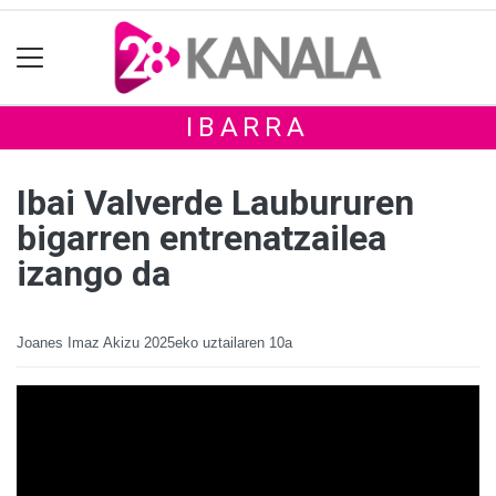
IBARRA
Ibai Valverde Laubururen
bigarren entrenatzailea
izango da
Joanes Imaz Akizu
2025eko uztailaren 10a