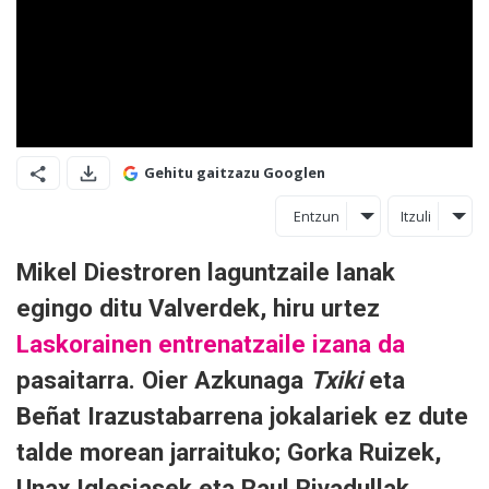
Gehitu gaitzazu Googlen
Entzun
Itzuli
Mikel Diestroren laguntzaile lanak
egingo ditu Valverdek, hiru urtez
Laskorainen entrenatzaile izana da
pasaitarra. Oier Azkunaga
Txiki
eta
Beñat Irazustabarrena jokalariek ez dute
talde morean jarraituko; Gorka Ruizek,
Unax Iglesiasek eta Raul Rivadullak