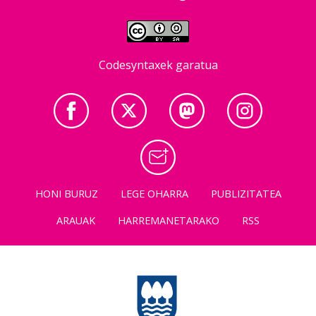
Codesyntaxek garatua
HONI BURUZ
LEGE OHARRA
PUBLIZITATEA
ARAUAK
HARREMANETARAKO
RSS