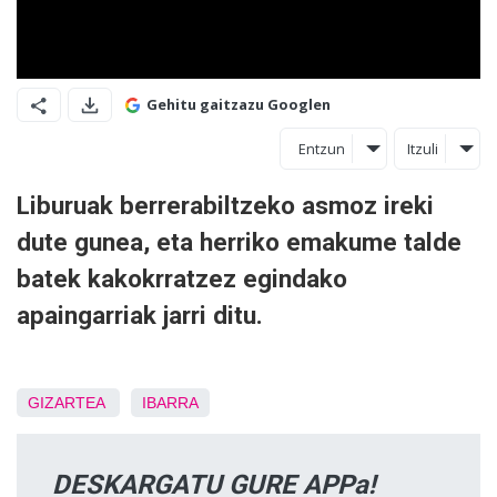
Gehitu gaitzazu Googlen
Entzun
Itzuli
Liburuak berrerabiltzeko asmoz ireki
dute gunea, eta herriko emakume talde
batek kakokrratzez egindako
apaingarriak jarri ditu.
GIZARTEA
IBARRA
DESKARGATU GURE APPa!