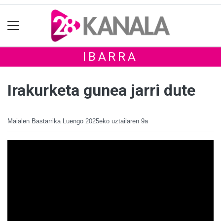
IBARRA
Irakurketa gunea jarri dute
Maialen Bastarrika Luengo
2025eko uztailaren 9a