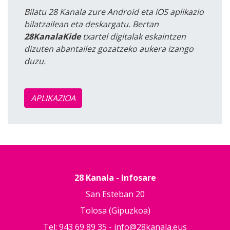
Bilatu 28 Kanala zure Android eta iOS aplikazio
bilatzailean eta deskargatu. Bertan
28KanalaKide
txartel digitalak eskaintzen
dizuten abantailez gozatzeko aukera izango
duzu.
APLIKAZIOA
28 Kanala - Infosare
San Esteban 20
Tolosa (Gipuzkoa)
Tel: 943 69 89 35 -
info@28kanala.eus