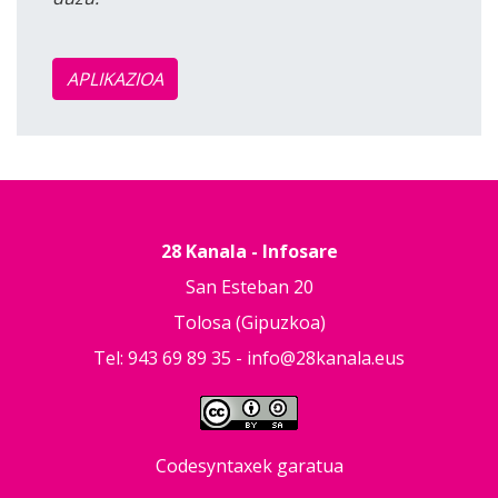
APLIKAZIOA
28 Kanala - Infosare
San Esteban 20
Tolosa (Gipuzkoa)
Tel: 943 69 89 35 -
info@28kanala.eus
Codesyntaxek garatua