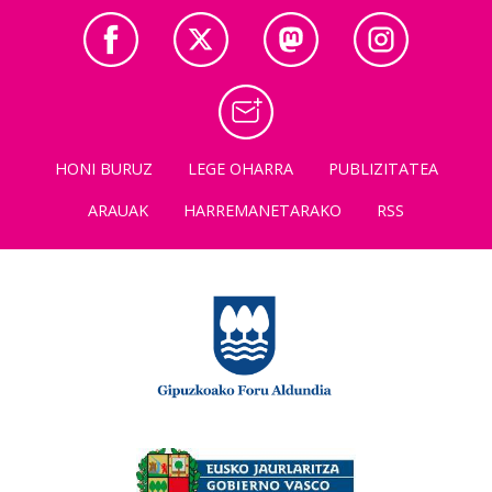
HONI BURUZ
LEGE OHARRA
PUBLIZITATEA
ARAUAK
HARREMANETARAKO
RSS