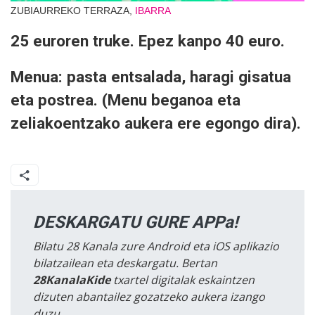
ZUBIAURREKO TERRAZA,
IBARRA
25 euroren truke. Epez kanpo 40 euro.
Menua: pasta entsalada, haragi gisatua
eta postrea. (Menu beganoa eta
zeliakoentzako aukera ere egongo dira).
DESKARGATU GURE APPa!
Bilatu 28 Kanala zure Android eta iOS aplikazio
bilatzailean eta deskargatu. Bertan
28KanalaKide
txartel digitalak eskaintzen
dizuten abantailez gozatzeko aukera izango
duzu.