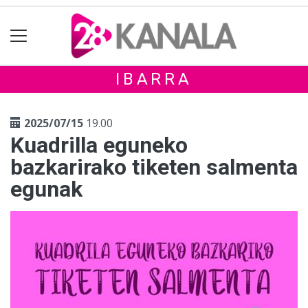
IBARRA
2025/07/15
19.00
Kuadrilla eguneko
bazkarirako tiketen salmenta
egunak