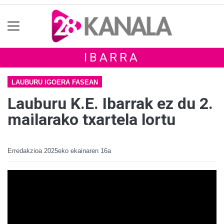
IBARRA
LAUBURU IGOERA FASEAN
Lauburu K.E. Ibarrak ez du 2.
mailarako txartela lortu
Erredakzioa
2025eko ekainaren 16a