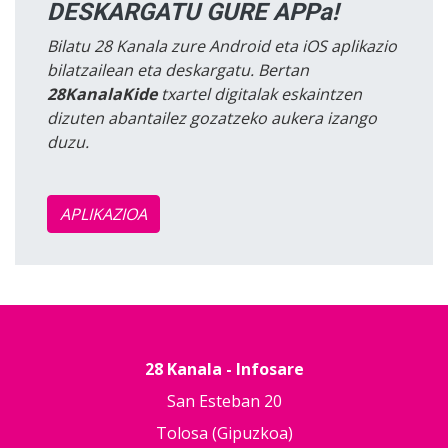
DESKARGATU GURE APPa!
Bilatu 28 Kanala zure Android eta iOS aplikazio
bilatzailean eta deskargatu. Bertan
28KanalaKide
txartel digitalak eskaintzen
dizuten abantailez gozatzeko aukera izango
duzu.
APLIKAZIOA
28 Kanala - Infosare
San Esteban 20
Tolosa (Gipuzkoa)