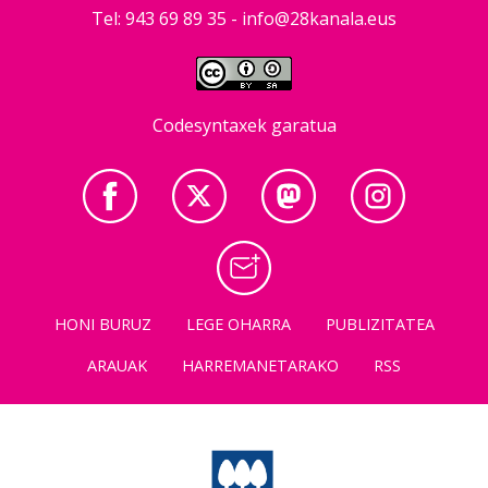
Tel: 943 69 89 35 -
info@28kanala.eus
Codesyntaxek garatua
HONI BURUZ
LEGE OHARRA
PUBLIZITATEA
ARAUAK
HARREMANETARAKO
RSS