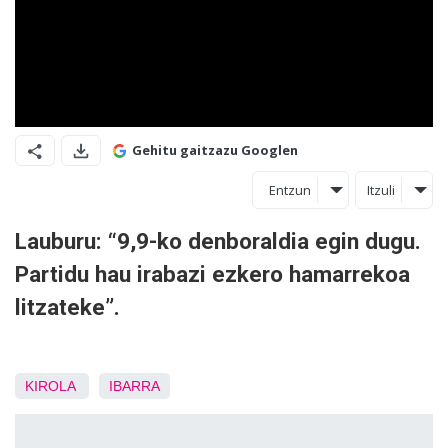
Gehitu gaitzazu Googlen
Entzun
Itzuli
Lauburu: “9,9-ko denboraldia egin dugu.
Partidu hau irabazi ezkero hamarrekoa
litzateke”.
KIROLA
IBARRA