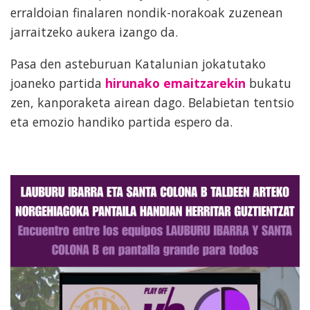
erraldoian finalaren nondik-norakoak zuzenean
jarraitzeko aukera izango da.
Pasa den asteburuan Katalunian jokatutako
joaneko partida
hirunako emaitzarekin
bukatu
zen, kanporaketa airean dago. Belabietan tentsio
eta emozio handiko partida espero da.