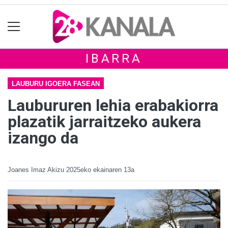
IBARRA
LAUBURU IGOERA FASEAN
Laubururen lehia erabakiorra
plazatik jarraitzeko aukera
izango da
Joanes Imaz Akizu
2025eko ekainaren 13a