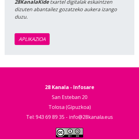
28KanalaKide
txartel digitalak eskaintzen
dizuten abantailez gozatzeko aukera izango
duzu.
APLIKAZIOA
28 Kanala - Infosare
San Esteban 20
Tolosa (Gipuzkoa)
Tel: 943 69 89 35 -
info@28kanala.eus