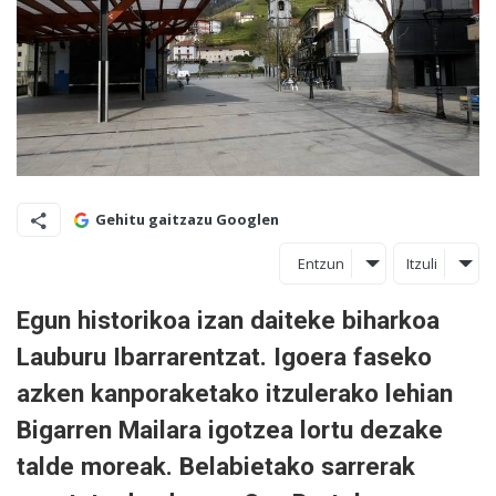
Gehitu gaitzazu Googlen
Entzun
Itzuli
Egun historikoa izan daiteke biharkoa
Lauburu Ibarrarentzat. Igoera faseko
azken kanporaketako itzulerako lehian
Bigarren Mailara igotzea lortu dezake
talde moreak. Belabietako sarrerak