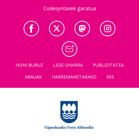
Codesyntaxek garatua
HONI BURUZ
LEGE OHARRA
PUBLIZITATEA
ARAUAK
HARREMANETARAKO
RSS