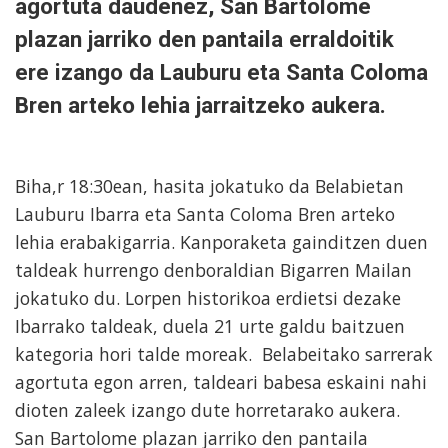
agortuta daudenez, San Bartolome
plazan jarriko den pantaila erraldoitik
ere izango da Lauburu eta Santa Coloma
Bren arteko lehia jarraitzeko aukera.
Biha,r 18:30ean, hasita jokatuko da Belabietan
Lauburu Ibarra eta Santa Coloma Bren arteko
lehia erabakigarria. Kanporaketa gainditzen duen
taldeak hurrengo denboraldian Bigarren Mailan
jokatuko du. Lorpen historikoa erdietsi dezake
Ibarrako taldeak, duela 21 urte galdu baitzuen
kategoria hori talde moreak. Belabeitako sarrerak
agortuta egon arren, taldeari babesa eskaini nahi
dioten zaleek izango dute horretarako aukera.
San Bartolome plazan jarriko den pantaila