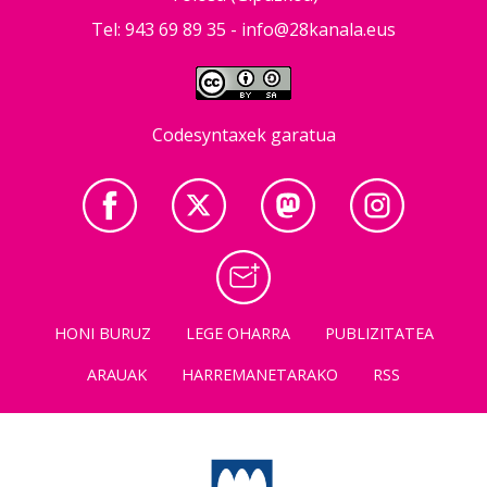
Tel: 943 69 89 35 -
info@28kanala.eus
Codesyntaxek garatua
HONI BURUZ
LEGE OHARRA
PUBLIZITATEA
ARAUAK
HARREMANETARAKO
RSS