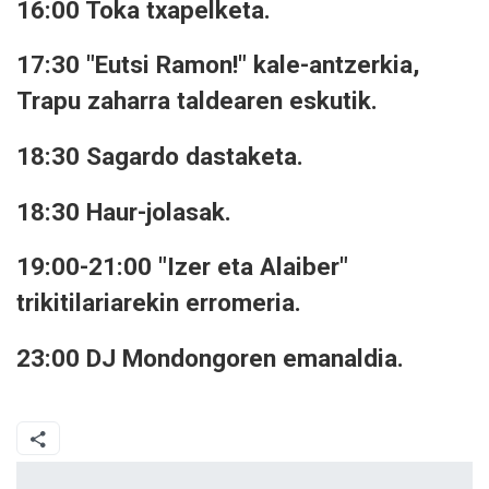
16:00 Toka txapelketa.
17:30 "Eutsi Ramon!" kale-antzerkia,
Trapu zaharra taldearen eskutik.
18:30 Sagardo dastaketa.
18:30 Haur-jolasak.
19:00-21:00 "Izer eta Alaiber"
trikitilariarekin erromeria.
23:00 DJ Mondongoren emanaldia.