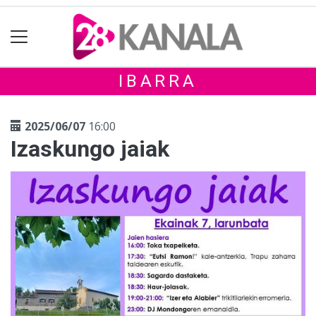
IBARRA
2025/06/07
16:00
Izaskungo jaiak