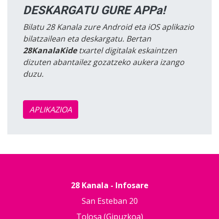
DESKARGATU GURE APPa!
Bilatu 28 Kanala zure Android eta iOS aplikazio
bilatzailean eta deskargatu. Bertan
28KanalaKide
txartel digitalak eskaintzen
dizuten abantailez gozatzeko aukera izango
duzu.
APLIKAZIOA
28 Kanala - Infosare
San Esteban 20
Tolosa (Gipuzkoa)