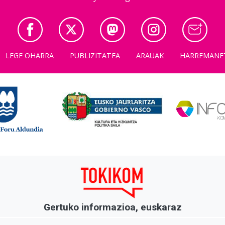
LEGE OHARRA
PUBLIZITATEA
ARAUAK
HARREMANE
Gertuko informazioa, euskaraz