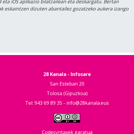
 eta iOS aplikazio bilatzailean eta deskargatu. Bertan
lak eskaintzen dizuten abantailez gozatzeko aukera izango
28 Kanala - Infosare
San Esteban 20
Tolosa (Gipuzkoa)
Tel: 943 69 89 35 -
info@28kanala.eus
Codesyntaxek garatua