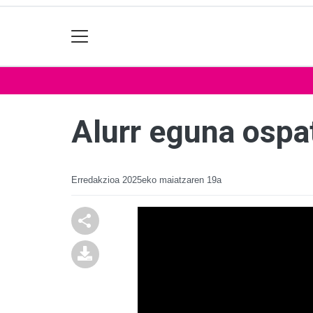
Alurr eguna ospa
Erredakzioa
2025eko maiatzaren 19a