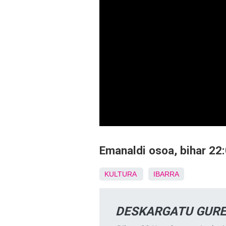
Emanaldi osoa, bihar 22
KULTURA
IBARRA
DESKARGATU GURE