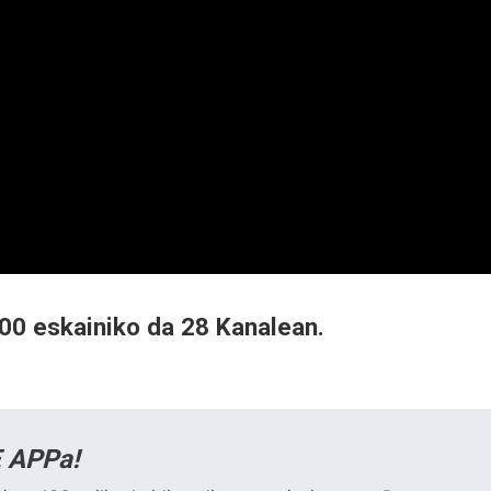
:00 eskainiko da 28 Kanalean.
 APPa!