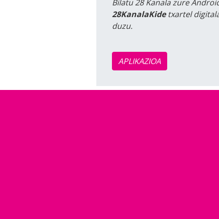
Bilatu 28 Kanala zure Android
28KanalaKide
txartel digita
duzu.
APLIKAZIOA