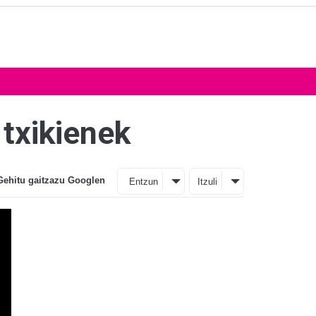
 txikienek
Gehitu gaitzazu Googlen
Entzun
Itzuli