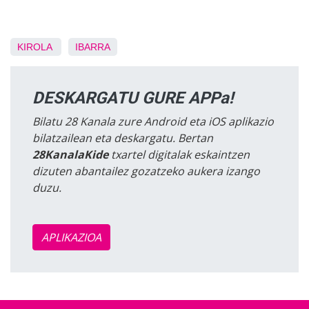
KIROLA
IBARRA
DESKARGATU GURE APPa!
Bilatu 28 Kanala zure Android eta iOS aplikazio
bilatzailean eta deskargatu. Bertan
28KanalaKide
txartel digitalak eskaintzen
dizuten abantailez gozatzeko aukera izango
duzu.
APLIKAZIOA