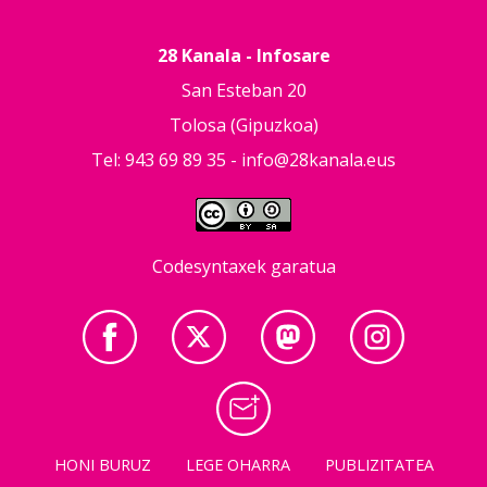
28 Kanala - Infosare
San Esteban 20
Tolosa (Gipuzkoa)
Tel: 943 69 89 35 -
info@28kanala.eus
Codesyntaxek garatua
HONI BURUZ
LEGE OHARRA
PUBLIZITATEA