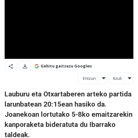
Gehitu gaitzazu Googlen
Entzun
Itzuli
Lauburu eta Otxartaberen arteko partida
larunbatean 20:15ean hasiko da.
Joanekoan lortutako 5-8ko emaitzarekin
kanporaketa bideratuta du Ibarrako
taldeak.