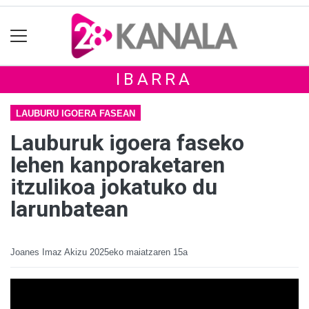
IBARRA
LAUBURU IGOERA FASEAN
Lauburuk igoera faseko
lehen kanporaketaren
itzulikoa jokatuko du
larunbatean
Joanes Imaz Akizu
2025eko maiatzaren 15a