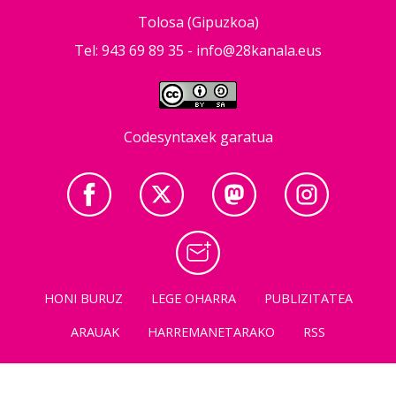
Tolosa (Gipuzkoa)
Tel: 943 69 89 35 -
info@28kanala.eus
Codesyntaxek garatua
HONI BURUZ
LEGE OHARRA
PUBLIZITATEA
ARAUAK
HARREMANETARAKO
RSS