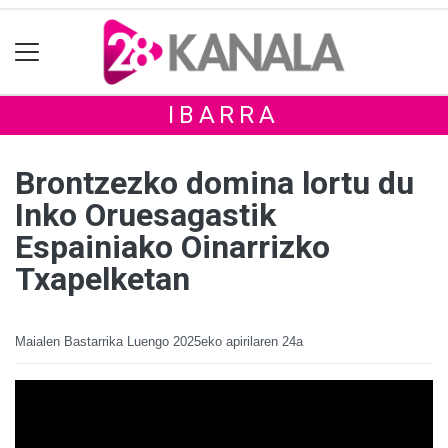
IBARRA
Brontzezko domina lortu du
Inko Oruesagastik
Espainiako Oinarrizko
Txapelketan
Maialen Bastarrika Luengo
2025eko apirilaren 24a