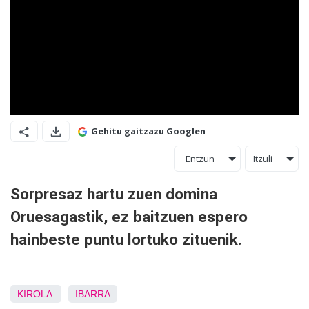
Gehitu gaitzazu Googlen
Entzun
Itzuli
Sorpresaz hartu zuen domina
Oruesagastik, ez baitzuen espero
hainbeste puntu lortuko zituenik.
KIROLA
IBARRA