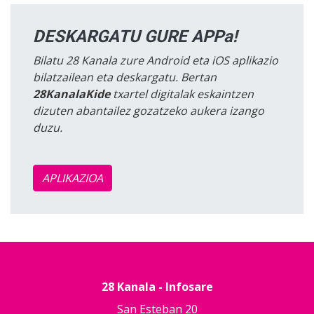
DESKARGATU GURE APPa!
Bilatu 28 Kanala zure Android eta iOS aplikazio
bilatzailean eta deskargatu. Bertan
28KanalaKide
txartel digitalak eskaintzen
dizuten abantailez gozatzeko aukera izango
duzu.
APLIKAZIOA
28 Kanala - Infosare
San Esteban 20