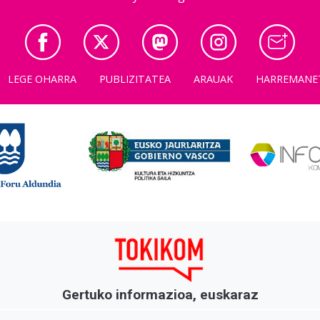
LEGE OHARRA
PUBLIZITATEA
ARAUAK
HARREMANE
Gertuko informazioa, euskaraz