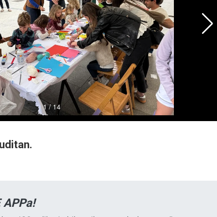
uditan.
 APPa!