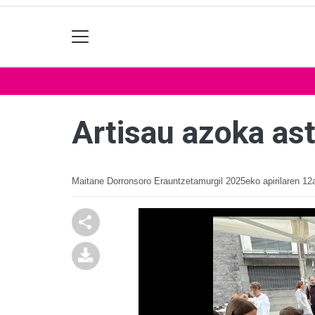
Artisau azoka ast
Maitane Dorronsoro Erauntzetamurgil
2025eko apirilaren 12