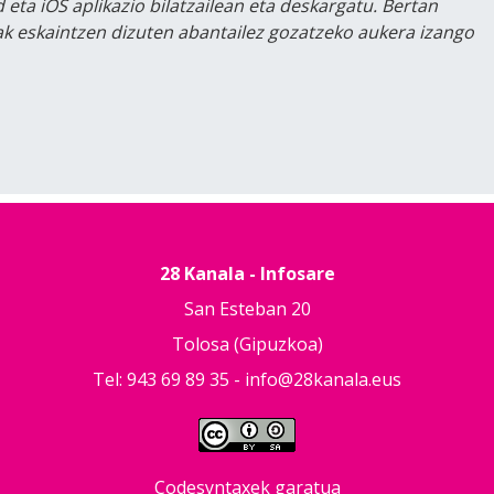
 eta iOS aplikazio bilatzailean eta deskargatu. Bertan
lak eskaintzen dizuten abantailez gozatzeko aukera izango
28 Kanala - Infosare
San Esteban 20
Tolosa (Gipuzkoa)
Tel: 943 69 89 35 -
info@28kanala.eus
Codesyntaxek garatua