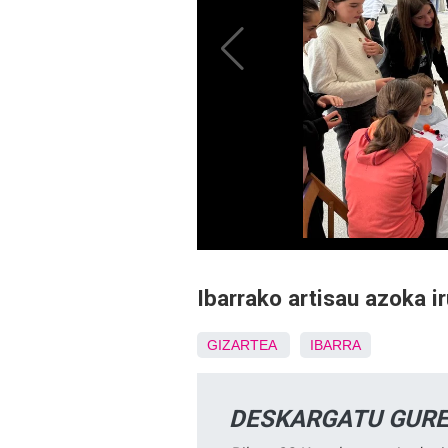
Ibarrako artisau azoka ir
GIZARTEA
IBARRA
DESKARGATU GURE