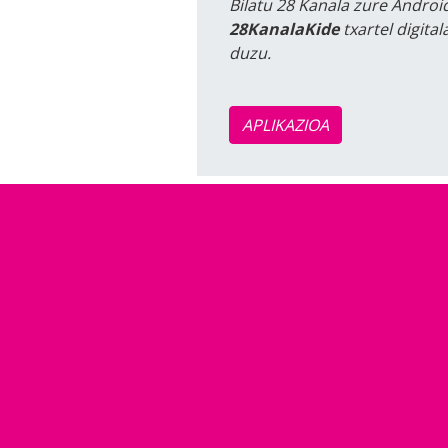
Bilatu 28 Kanala zure Android
28KanalaKide
txartel digita
duzu.
APLIKAZIOA