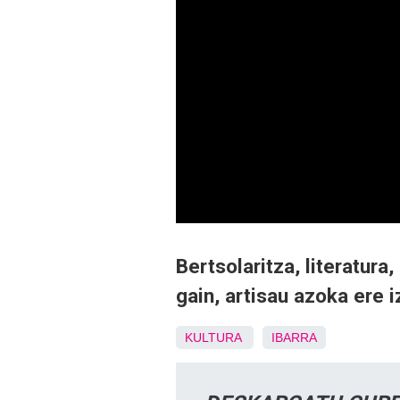
Bertsolaritza, literatura
gain, artisau azoka ere 
KULTURA
IBARRA