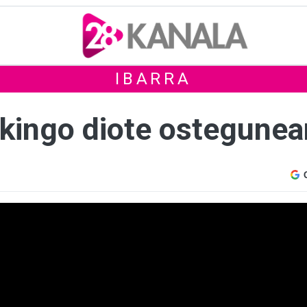
IBARRA
ekingo diote ostegunea