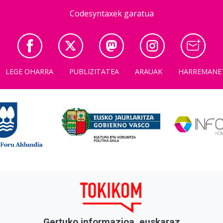
Codesyntaxek garatua
LEGE OHARRA
PUBLIZITATEA
ARAUAK
HARREMANE
Gertuko informazioa, euskaraz