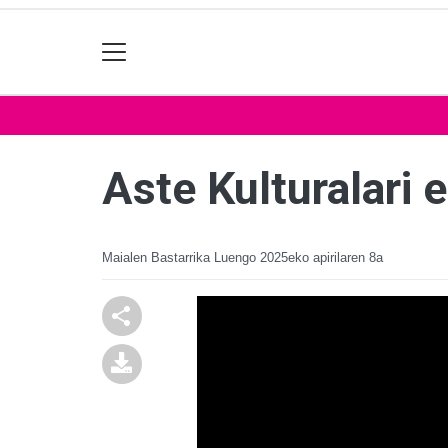
Aste Kulturalari 
Maialen Bastarrika Luengo
2025eko apirilaren 8a