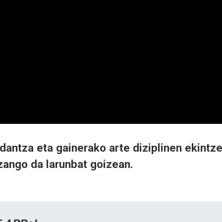
, dantza eta gainerako arte diziplinen ekintz
izango da larunbat goizean.