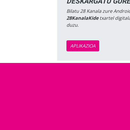
DESKARGATU GURE
Bilatu 28 Kanala zure Android
28KanalaKide
txartel digita
duzu.
APLIKAZIOA