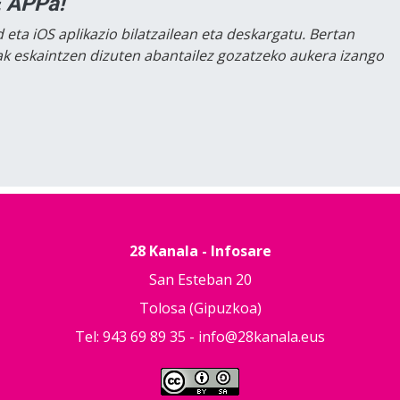
 APPa!
 eta iOS aplikazio bilatzailean eta deskargatu. Bertan
lak eskaintzen dizuten abantailez gozatzeko aukera izango
28 Kanala - Infosare
San Esteban 20
Tolosa (Gipuzkoa)
Tel: 943 69 89 35 -
info@28kanala.eus