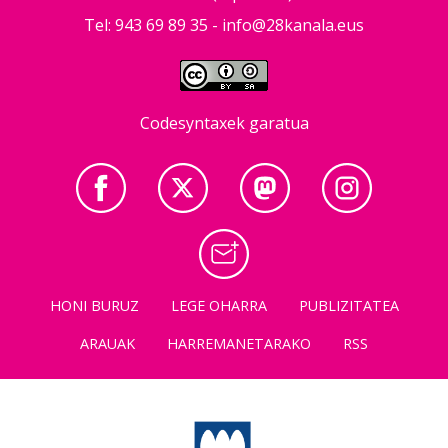
Tel: 943 69 89 35 -
info@28kanala.eus
Codesyntaxek garatua
HONI BURUZ
LEGE OHARRA
PUBLIZITATEA
ARAUAK
HARREMANETARAKO
RSS