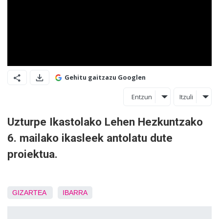
Gehitu gaitzazu Googlen
Entzun
Itzuli
Uzturpe Ikastolako Lehen Hezkuntzako
6. mailako ikasleek antolatu dute
proiektua.
GIZARTEA
IBARRA