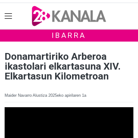
IBARRA
Donamartiriko Arberoa
ikastolari elkartasuna XIV.
Elkartasun Kilometroan
Maider Navarro Alustiza
2025eko apirilaren 1a