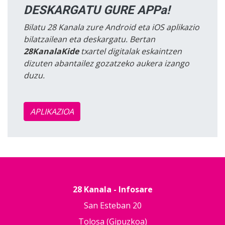
DESKARGATU GURE APPa!
Bilatu 28 Kanala zure Android eta iOS aplikazio
bilatzailean eta deskargatu. Bertan
28KanalaKide
txartel digitalak eskaintzen
dizuten abantailez gozatzeko aukera izango
duzu.
APLIKAZIOA
28 Kanala - Infosare
San Esteban 20
Tolosa (Gipuzkoa)