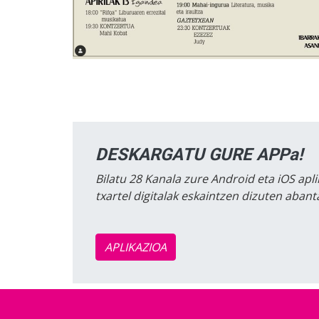
DESKARGATU GURE APPa!
Bilatu 28 Kanala zure Android eta iOS apli
txartel digitalak eskaintzen dizuten aban
APLIKAZIOA