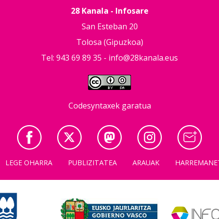
28 Kanala - Infosare
San Esteban 20
Tolosa (Gipuzkoa)
Tel: 943 69 89 35 -
info@28kanala.eus
Codesyntaxek garatua
LEGE OHARRA
PUBLIZITATEA
ARAUAK
HARREMANE