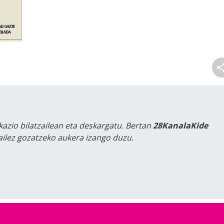
kazio bilatzailean eta deskargatu. Bertan
28KanalaKide
tailez gozatzeko aukera izango duzu.