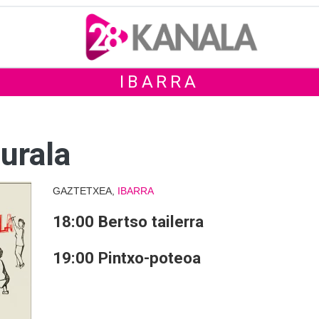
IBARRA
turala
GAZTETXEA,
IBARRA
18:00 Bertso tailerra
19:00 Pintxo-poteoa