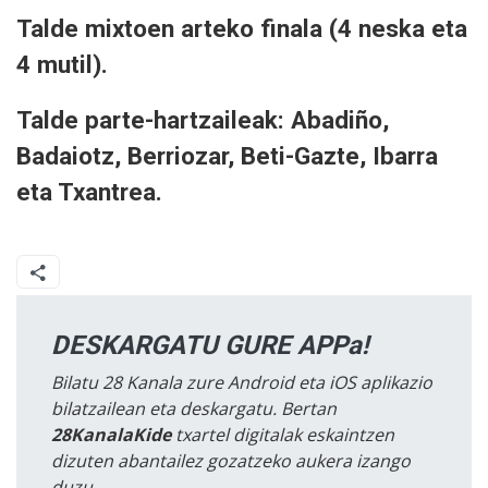
Talde mixtoen arteko finala (4 neska eta
4 mutil).
Talde parte-hartzaileak: Abadiño,
Badaiotz, Berriozar, Beti-Gazte, Ibarra
eta Txantrea.
DESKARGATU GURE APPa!
Bilatu 28 Kanala zure Android eta iOS aplikazio
bilatzailean eta deskargatu. Bertan
28KanalaKide
txartel digitalak eskaintzen
dizuten abantailez gozatzeko aukera izango
duzu.