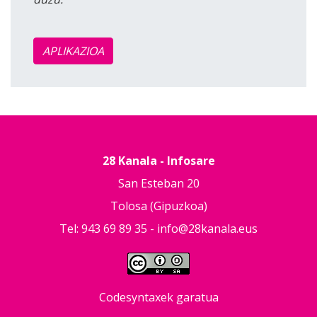
APLIKAZIOA
28 Kanala - Infosare
San Esteban 20
Tolosa (Gipuzkoa)
Tel: 943 69 89 35 -
info@28kanala.eus
Codesyntaxek garatua