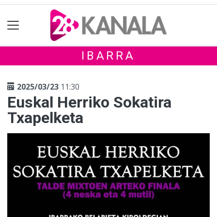
IBARRA
2025/03/23
11:30
Euskal Herriko Sokatira
Txapelketa