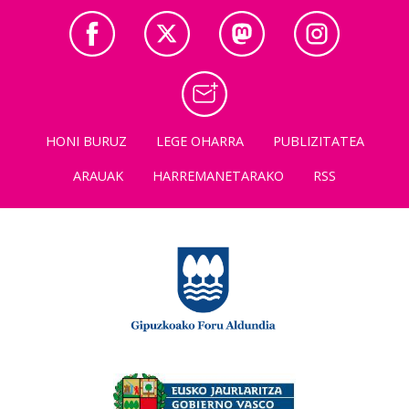
HONI BURUZ
LEGE OHARRA
PUBLIZITATEA
ARAUAK
HARREMANETARAKO
RSS