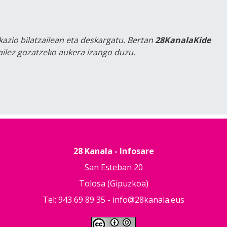
kazio bilatzailean eta deskargatu. Bertan
28KanalaKide
tailez gozatzeko aukera izango duzu.
28 Kanala - Infosare
San Esteban 20
Tolosa (Gipuzkoa)
Tel: 943 69 89 35 -
info@28kanala.eus