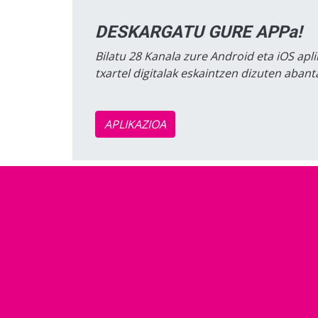
DESKARGATU GURE APPa!
Bilatu 28 Kanala zure Android eta iOS apli
txartel digitalak eskaintzen dizuten aban
APLIKAZIOA