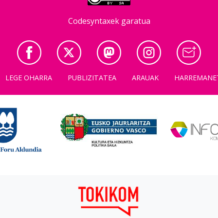
Codesyntaxek garatua
LEGE OHARRA
PUBLIZITATEA
ARAUAK
HARREMANE