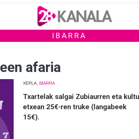
IBARRA
een afaria
XEPLA,
IBARRA
Txartelak salgai Zubiaurren eta kultu
etxean 25€-ren truke (langabeek
15€).