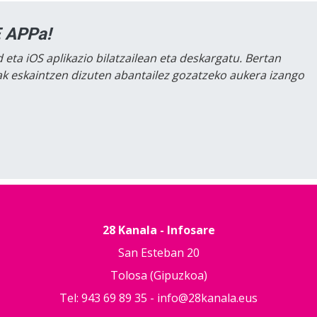
 APPa!
 eta iOS aplikazio bilatzailean eta deskargatu. Bertan
lak eskaintzen dizuten abantailez gozatzeko aukera izango
28 Kanala - Infosare
San Esteban 20
Tolosa (Gipuzkoa)
Tel: 943 69 89 35 -
info@28kanala.eus