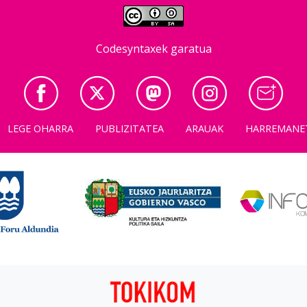
Codesyntaxek garatua
LEGE OHARRA
PUBLIZITATEA
ARAUAK
HARREMANE