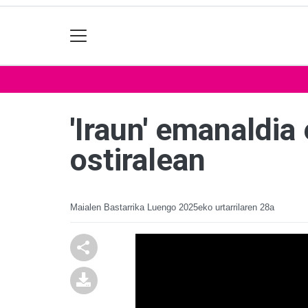
'Iraun' emanaldia
ostiralean
Maialen Bastarrika Luengo
2025eko urtarrilaren 28a