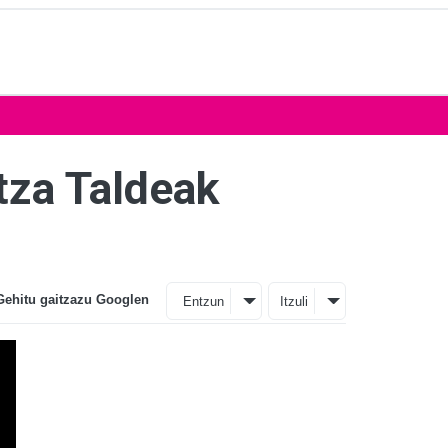
ntza Taldeak
Gehitu gaitzazu Googlen
Entzun
Itzuli