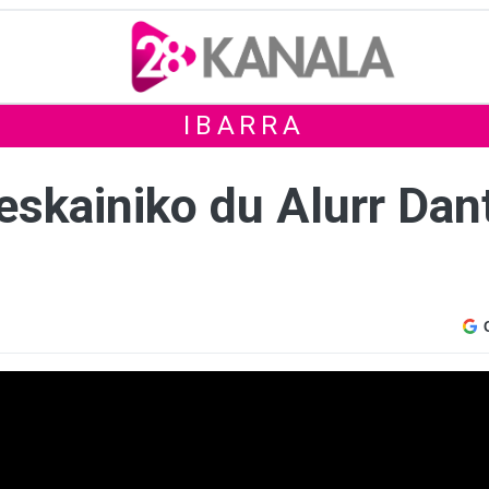
IBARRA
 eskainiko du Alurr Da