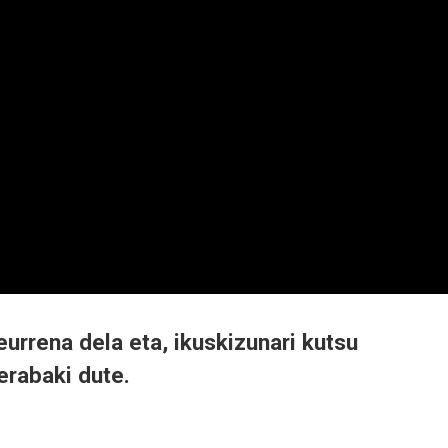
eurrena dela eta, ikuskizunari kutsu
erabaki dute.