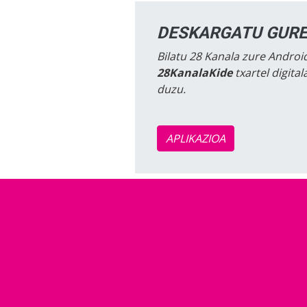
DESKARGATU GURE
Bilatu 28 Kanala zure Android
28KanalaKide
txartel digita
duzu.
APLIKAZIOA