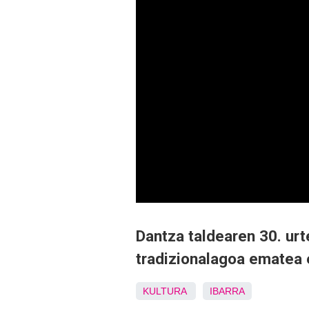
Dantza taldearen 30. urt
tradizionalagoa ematea 
KULTURA
IBARRA