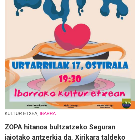
KULTUR ETXEA,
IBARRA
ZOPA hitanoa bultzatzeko Seguran
jaiotako antzerkia da. Xirikara taldeko