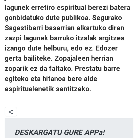
lagunek erretiro espiritual berezi batera
gonbidatuko dute publikoa. Segurako
Sagastiberri baserrian elkartuko diren
zazpi lagunek barruko itzalak argitzea
izango dute helburu, edo ez. Edozer
gerta bailiteke. Zopajaleen herrian
zoparik ez da faltako. Prestatu barre
egiteko eta hitanoa bere alde
espiritualenetik sentitzeko.
DESKARGATU GURE APPa!