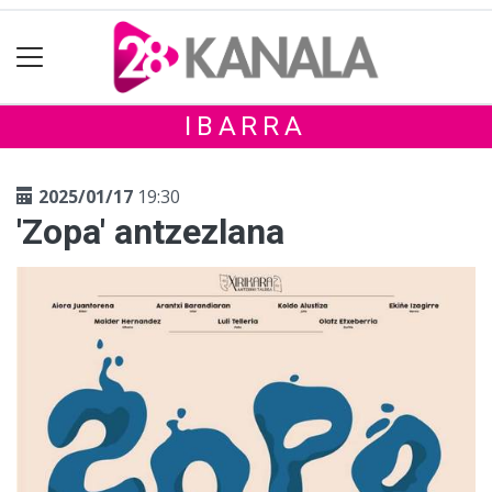
IBARRA
2025/01/17
19:30
'Zopa' antzezlana