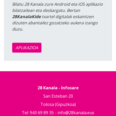
Bilatu 28 Kanala zure Android eta iOS aplikazio
bilatzailean eta deskargatu. Bertan
28KanalaKide
txartel digitalak eskaintzen
dizuten abantailez gozatzeko aukera izango
duzu.
APLIKAZIOA
28 Kanala - Infosare
San Esteban 20
Tolosa (Gipuzkoa)
Tel: 943 69 89 35 -
info@28kanala.eus