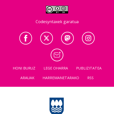
Codesyntaxek garatua
HONI BURUZ
LEGE OHARRA
PUBLIZITATEA
ARAUAK
HARREMANETARAKO
RSS