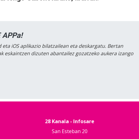
 APPa!
 eta iOS aplikazio bilatzailean eta deskargatu. Bertan
lak eskaintzen dizuten abantailez gozatzeko aukera izango
28 Kanala - Infosare
San Esteban 20