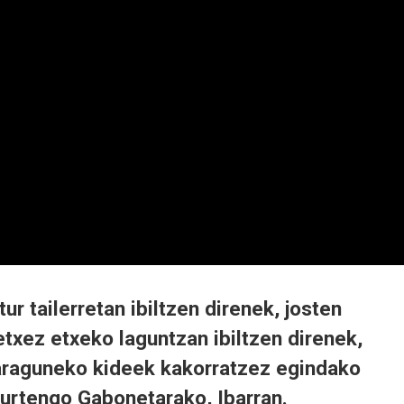
tur tailerretan ibiltzen direnek, josten
txez etxeko laguntzan ibiltzen direnek,
araguneko kideek kakorratzez egindako
aurtengo Gabonetarako, Ibarran.