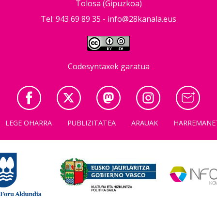
Tolosa (Gipuzkoa)
Tel: 943 69 89 35 -
info@28kanala.eus
Codesyntaxek garatua
LEGE OHARRA
PUBLIZITATEA
ARAUAK
HARREMANE