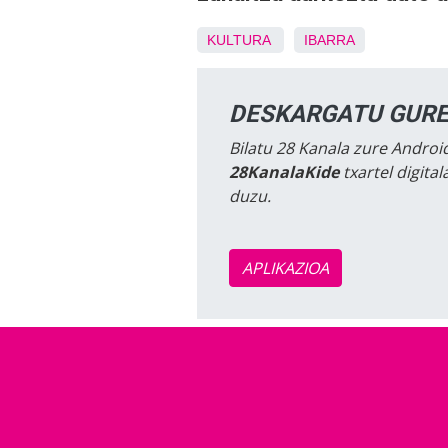
KULTURA
IBARRA
DESKARGATU GURE
Bilatu 28 Kanala zure Android
28KanalaKide
txartel digita
duzu.
APLIKAZIOA