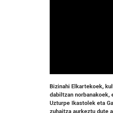
Bizinahi Elkartekoek, kul
dabiltzan norbanakoek, e
Uzturpe Ikastolek eta G
zuhaitza aurkeztu dute 