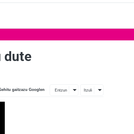
u dute
Gehitu gaitzazu Googlen
Entzun
Itzuli