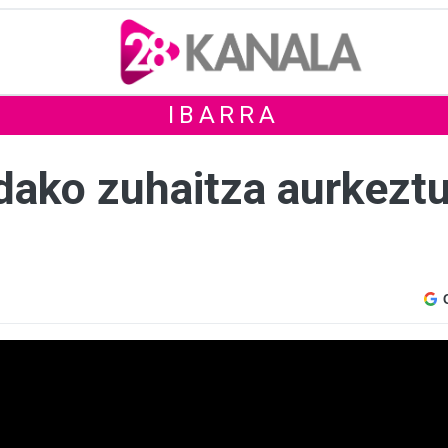
IBARRA
dako zuhaitza aurkezt