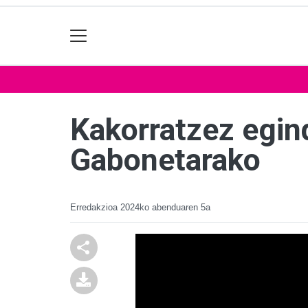
Kakorratzez egin
Gabonetarako
Erredakzioa
2024ko abenduaren 5a