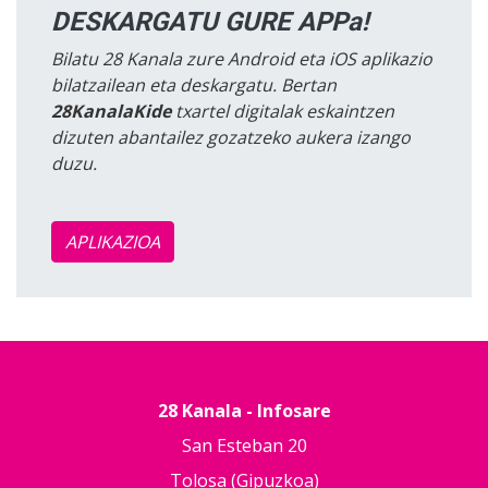
DESKARGATU GURE APPa!
Bilatu 28 Kanala zure Android eta iOS aplikazio
bilatzailean eta deskargatu. Bertan
28KanalaKide
txartel digitalak eskaintzen
dizuten abantailez gozatzeko aukera izango
duzu.
APLIKAZIOA
28 Kanala - Infosare
San Esteban 20
Tolosa (Gipuzkoa)