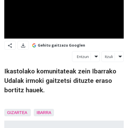
Gehitu gaitzazu Googlen
Entzun
Itzuli
Ikastolako komunitateak zein Ibarrako
Udalak irmoki gaitzetsi dituzte eraso
bortitz hauek.
GIZARTEA
IBARRA