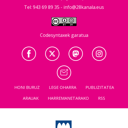
Tel: 943 69 89 35 -
info@28kanala.eus
Codesyntaxek garatua
HONI BURUZ
LEGE OHARRA
PUBLIZITATEA
ARAUAK
HARREMANETARAKO
RSS