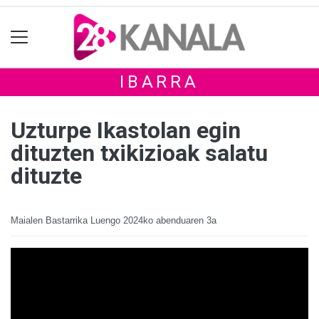
IBARRA
Uzturpe Ikastolan egin
dituzten txikizioak salatu
dituzte
Maialen Bastarrika Luengo
2024ko abenduaren 3a