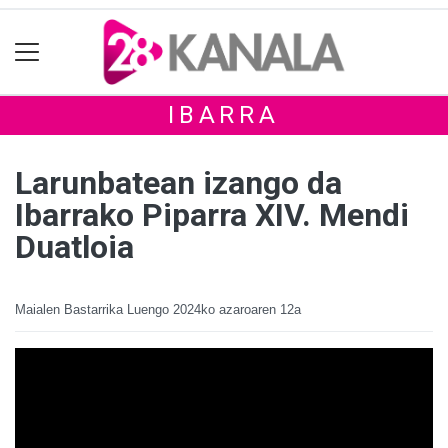
IBARRA
Larunbatean izango da
Ibarrako Piparra XIV. Mendi
Duatloia
Maialen Bastarrika Luengo
2024ko azaroaren 12a