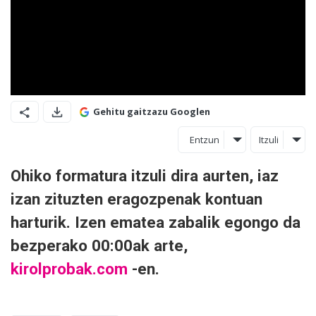
Gehitu gaitzazu Googlen
Entzun
Itzuli
Ohiko formatura itzuli dira aurten, iaz
izan zituzten eragozpenak kontuan
harturik. Izen ematea zabalik egongo da
bezperako 00:00ak arte,
kirolprobak.com
-en.