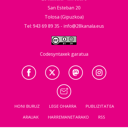
San Esteban 20
Tolosa (Gipuzkoa)
Tel: 943 69 89 35 -
info@28kanala.eus
Codesyntaxek garatua
HONI BURUZ
LEGE OHARRA
PUBLIZITATEA
ARAUAK
HARREMANETARAKO
RSS