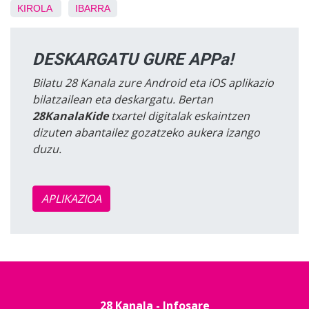
KIROLA
IBARRA
DESKARGATU GURE APPa!
Bilatu 28 Kanala zure Android eta iOS aplikazio
bilatzailean eta deskargatu. Bertan
28KanalaKide
txartel digitalak eskaintzen
dizuten abantailez gozatzeko aukera izango
duzu.
APLIKAZIOA
28 Kanala - Infosare