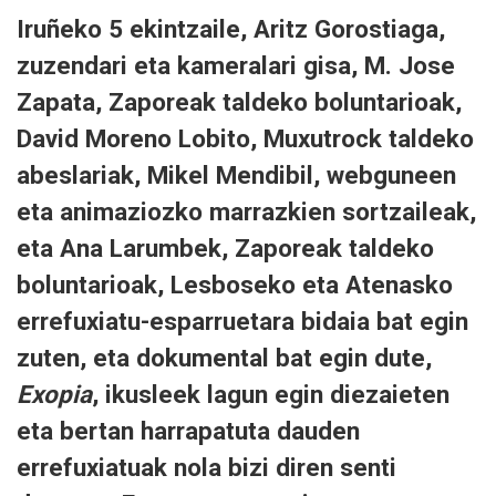
Iruñeko 5 ekintzaile, Aritz Gorostiaga,
zuzendari eta kameralari gisa, M. Jose
Zapata, Zaporeak taldeko boluntarioak,
David Moreno Lobito, Muxutrock taldeko
abeslariak, Mikel Mendibil, webguneen
eta animaziozko marrazkien sortzaileak,
eta Ana Larumbek, Zaporeak taldeko
boluntarioak, Lesboseko eta Atenasko
errefuxiatu-esparruetara bidaia bat egin
zuten, eta dokumental bat egin dute,
Exopia
, ikusleek lagun egin diezaieten
eta bertan harrapatuta dauden
errefuxiatuak nola bizi diren senti