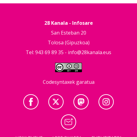
28 Kanala - Infosare
San Esteban 20
Tolosa (Gipuzkoa)
Tel: 943 69 89 35 -
info@28kanala.eus
Codesyntaxek garatua