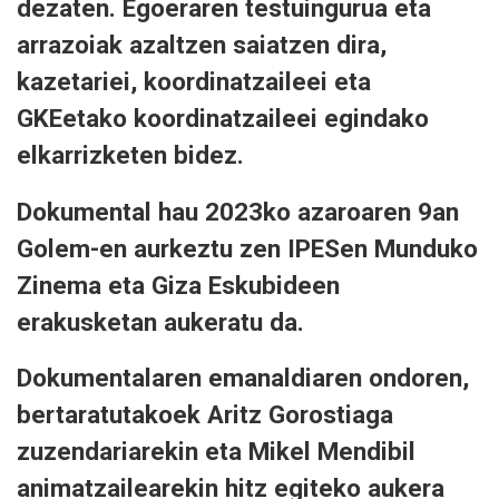
dezaten. Egoeraren testuingurua eta
arrazoiak azaltzen saiatzen dira,
kazetariei, koordinatzaileei eta
GKEetako koordinatzaileei egindako
elkarrizketen bidez.
Dokumental hau 2023ko azaroaren 9an
Golem-en aurkeztu zen IPESen Munduko
Zinema eta Giza Eskubideen
erakusketan aukeratu da.
Dokumentalaren emanaldiaren ondoren,
bertaratutakoek Aritz Gorostiaga
zuzendariarekin eta Mikel Mendibil
animatzailearekin hitz egiteko aukera