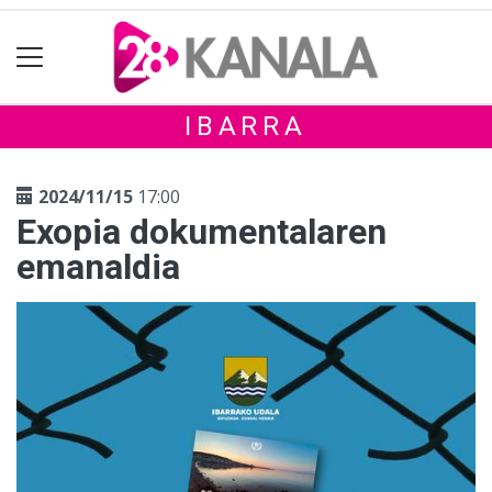
IBARRA
2024/11/15
17:00
Exopia dokumentalaren
emanaldia