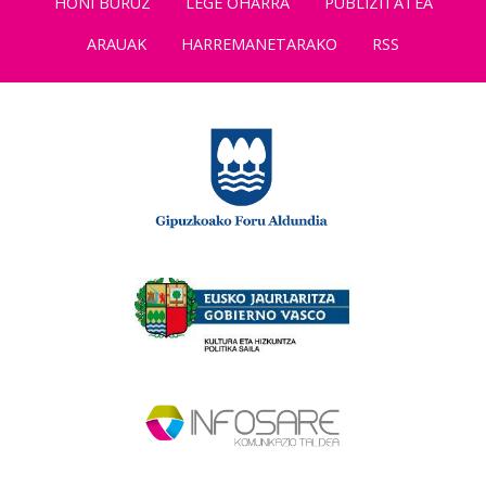
HONI BURUZ
LEGE OHARRA
PUBLIZITATEA
ARAUAK
HARREMANETARAKO
RSS