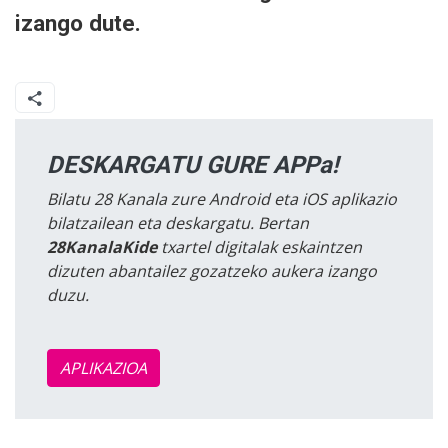
izango dute.
DESKARGATU GURE APPa!
Bilatu 28 Kanala zure Android eta iOS aplikazio
bilatzailean eta deskargatu. Bertan
28KanalaKide
txartel digitalak eskaintzen
dizuten abantailez gozatzeko aukera izango
duzu.
APLIKAZIOA