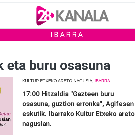
IBARRA
k eta buru osasuna
KULTUR ETXEKO ARETO NAGUSIA,
IBARRA
17:00 Hitzaldia "Gazteen buru
osasuna, guztion erronka", Agifesen
eskutik. Ibarrako Kultur Etxeko areto
nagusian.