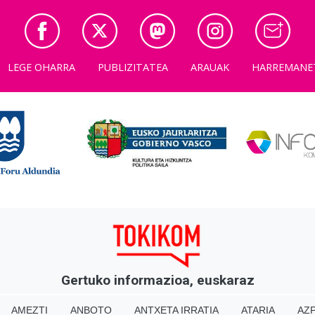
LEGE OHARRA
PUBLIZITATEA
ARAUAK
HARREMANE
Gertuko informazioa, euskaraz
AMEZTI
ANBOTO
ANTXETA IRRATIA
ATARIA
AZP