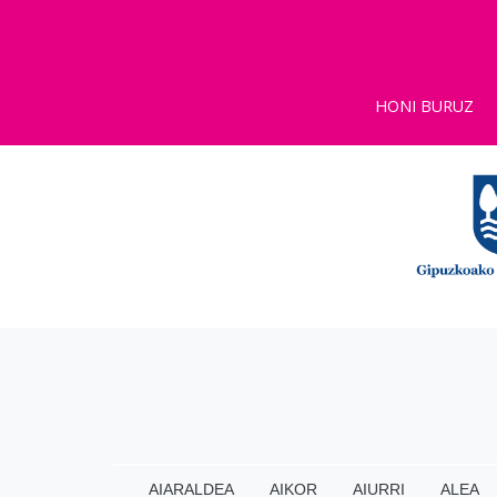
HONI BURUZ
AIARALDEA
AIKOR
AIURRI
ALEA