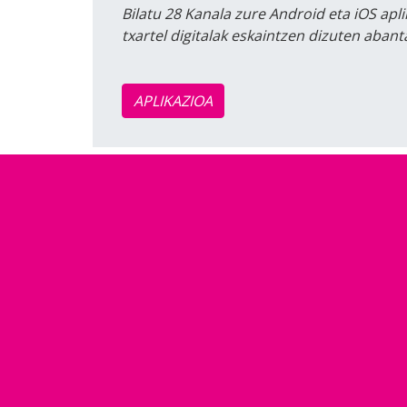
Bilatu 28 Kanala zure Android eta iOS apli
txartel digitalak eskaintzen dizuten aban
APLIKAZIOA