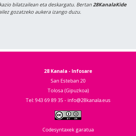
kazio bilatzailean eta deskargatu. Bertan
28KanalaKide
tailez gozatzeko aukera izango duzu.
28 Kanala - Infosare
San Esteban 20
Tolosa (Gipuzkoa)
Tel: 943 69 89 35 -
info@28kanala.eus
Codesyntaxek garatua