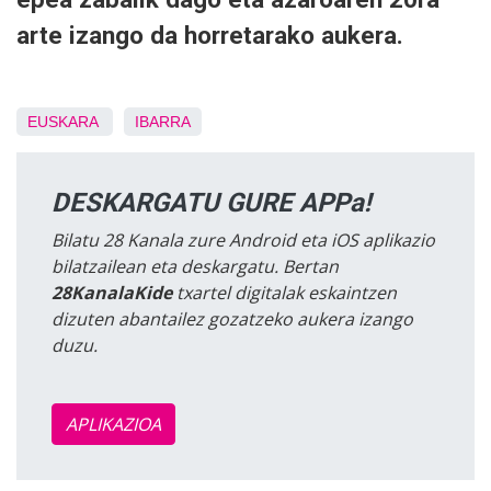
arte izango da horretarako aukera.
EUSKARA
IBARRA
DESKARGATU GURE APPa!
Bilatu 28 Kanala zure Android eta iOS aplikazio
bilatzailean eta deskargatu. Bertan
28KanalaKide
txartel digitalak eskaintzen
dizuten abantailez gozatzeko aukera izango
duzu.
APLIKAZIOA