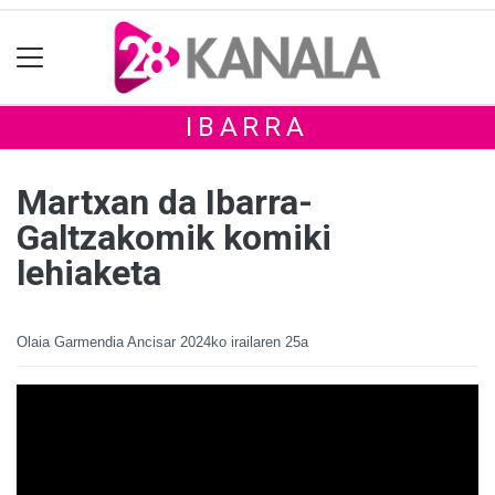
IBARRA
Martxan da Ibarra-
Galtzakomik komiki
lehiaketa
Olaia Garmendia Ancisar
2024ko irailaren 25a