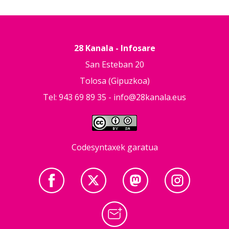
28 Kanala - Infosare
San Esteban 20
Tolosa (Gipuzkoa)
Tel: 943 69 89 35 -
info@28kanala.eus
Codesyntaxek garatua