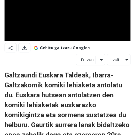
Gehitu gaitzazu Googlen
Entzun
Itzuli
Galtzaundi Euskara Taldeak, Ibarra-
Galtzakomik komiki lehiaketa antolatu
du. Euskara hutsean antolatzen den
komiki lehiaketak euskarazko
komikigintza eta sormena sustatzea du
helburu. Gaurtik aurrera lanak bidaltzeko
epea zabalik dago eta azaroaren 20ra