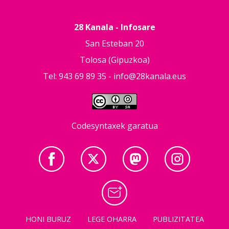
28 Kanala - Infosare
San Esteban 20
Tolosa (Gipuzkoa)
Tel: 943 69 89 35 -
info@28kanala.eus
Codesyntaxek garatua
HONI BURUZ
LEGE OHARRA
PUBLIZITATEA