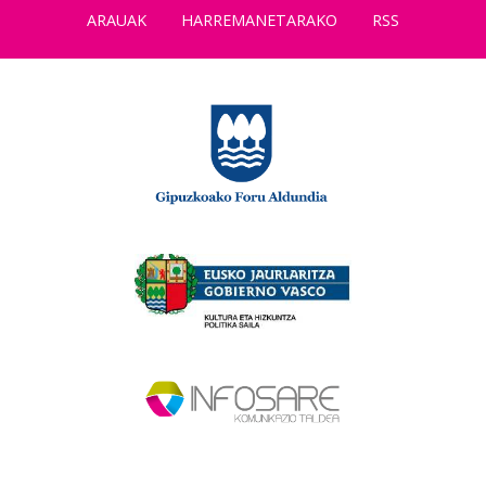
ARAUAK
HARREMANETARAKO
RSS