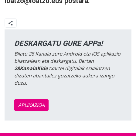
loatzo@loatzo.eus postara.
DESKARGATU GURE APPa!
Bilatu 28 Kanala zure Android eta iOS aplikazio
bilatzailean eta deskargatu. Bertan
28KanalaKide
txartel digitalak eskaintzen
dizuten abantailez gozatzeko aukera izango
duzu.
APLIKAZIOA