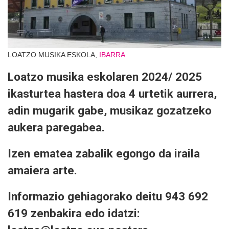
LOATZO MUSIKA ESKOLA,
IBARRA
Loatzo musika eskolaren 2024/ 2025
ikasturtea hastera doa 4 urtetik aurrera,
adin mugarik gabe, musikaz gozatzeko
aukera paregabea.
Izen ematea zabalik egongo da iraila
amaiera arte.
Informazio gehiagorako deitu 943 692
619 zenbakira edo idatzi: