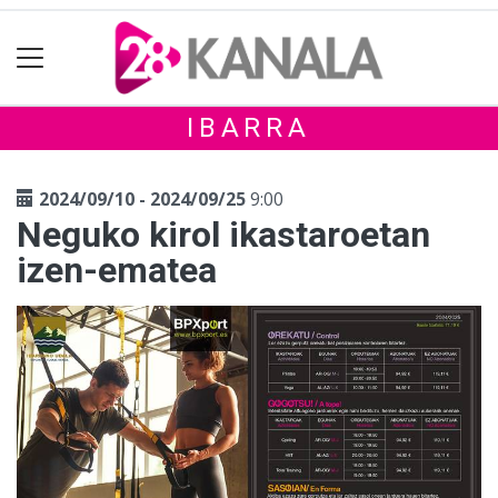
IBARRA
2024/09/10 - 2024/09/25
9:00
Neguko kirol ikastaroetan
izen-ematea