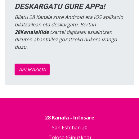
DESKARGATU GURE APPa!
Bilatu 28 Kanala zure Android eta iOS aplikazio
bilatzailean eta deskargatu. Bertan
28KanalaKide
txartel digitalak eskaintzen
dizuten abantailez gozatzeko aukera izango
duzu.
APLIKAZIOA
28 Kanala - Infosare
San Esteban 20
Tolosa (Gipuzkoa)