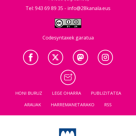
Tel: 943 69 89 35 -
info@28kanala.eus
Codesyntaxek garatua
HONI BURUZ
LEGE OHARRA
PUBLIZITATEA
ARAUAK
HARREMANETARAKO
RSS