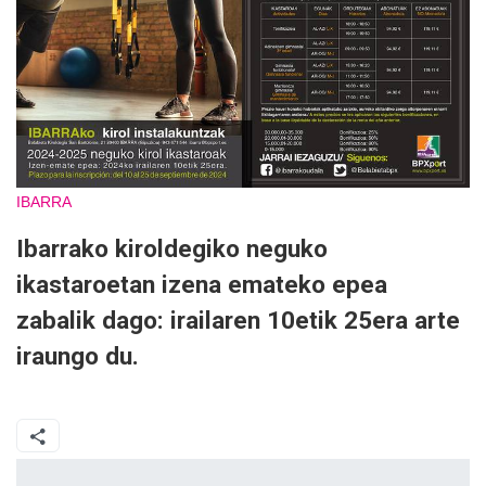
IBARRA
Ibarrako kiroldegiko neguko
ikastaroetan izena emateko epea
zabalik dago: irailaren 10etik 25era arte
iraungo du.