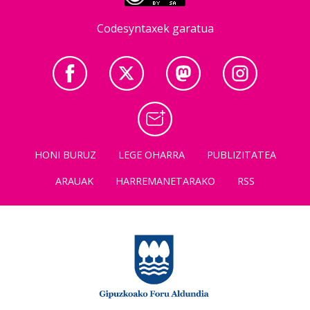
Codesyntaxek garatua
HONI BURUZ
LEGE OHARRA
PUBLIZITATEA
ARAUAK
HARREMANETARAKO
RSS