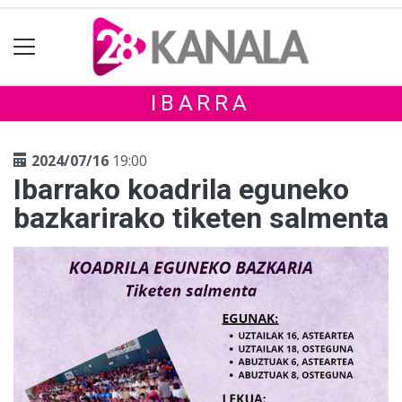
IBARRA
2024/07/16
19:00
Ibarrako koadrila eguneko
bazkarirako tiketen salmenta