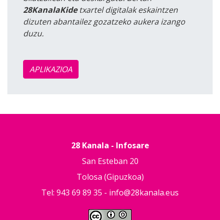
28KanalaKide
txartel digitalak eskaintzen
dizuten abantailez gozatzeko aukera izango
duzu.
APLIKAZIOA
28 Kanala - Infosare
San Esteban 20
Tolosa (Gipuzkoa)
Tel: 943 69 89 35 -
info@28kanala.eus