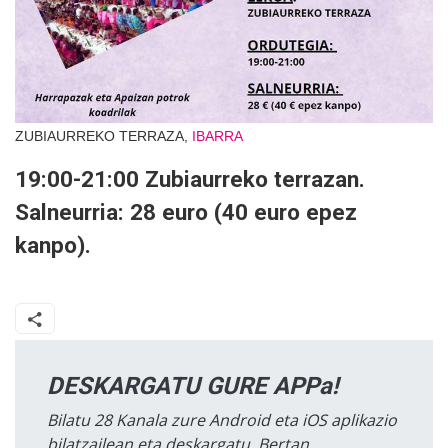
ZUBIAURREKO TERRAZA,
IBARRA
19:00-21:00 Zubiaurreko terrazan.
Salneurria: 28 euro (40 euro epez
kanpo).
DESKARGATU GURE APPa!
Bilatu 28 Kanala zure Android eta iOS aplikazio
bilatzailean eta deskargatu. Bertan