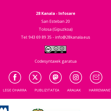
28 Kanala - Infosare
San Esteban 20
Tolosa (Gipuzkoa)
Tel: 943 69 89 35 -
info@28kanala.eus
Codesyntaxek garatua
LEGE OHARRA
PUBLIZITATEA
ARAUAK
HARREMANE