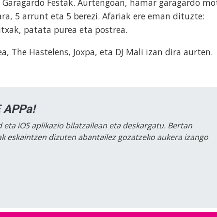
k Garagardo Festak. Aurtengoan, hamar garagardo mo
ra, 5 arrunt eta 5 berezi. Afariak ere eman dituzte:
itxak, patata purea eta postrea.
a, The Hastelens, Joxpa, eta DJ Mali izan dira aurten.
 APPa!
 eta iOS aplikazio bilatzailean eta deskargatu. Bertan
lak eskaintzen dizuten abantailez gozatzeko aukera izango