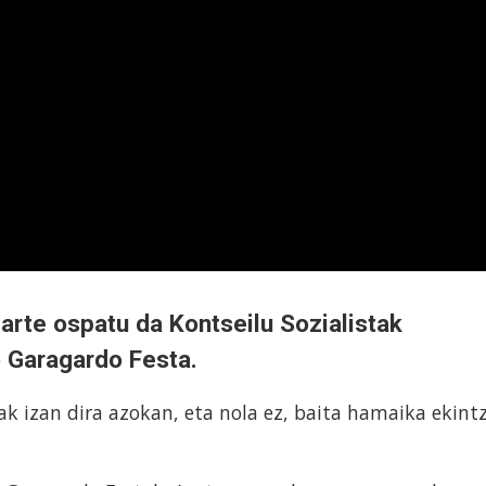
arte ospatu da Kontseilu Sozialistak
ko Garagardo Festa.
ak izan dira azokan, eta nola ez, baita hamaika ekint