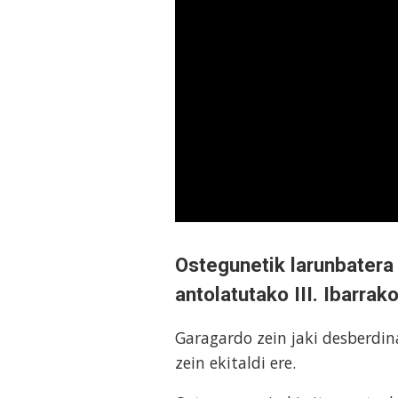
Ostegunetik larunbatera 
antolatutako III. Ibarra
Garagardo zein jaki desberdin
zein ekitaldi ere.