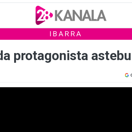
IBARRA
da protagonista asteb