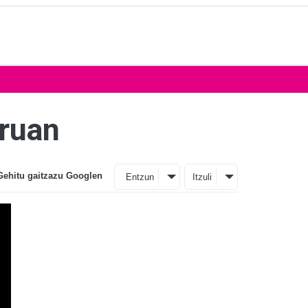
uruan
Gehitu gaitzazu Googlen
Entzun
Itzuli