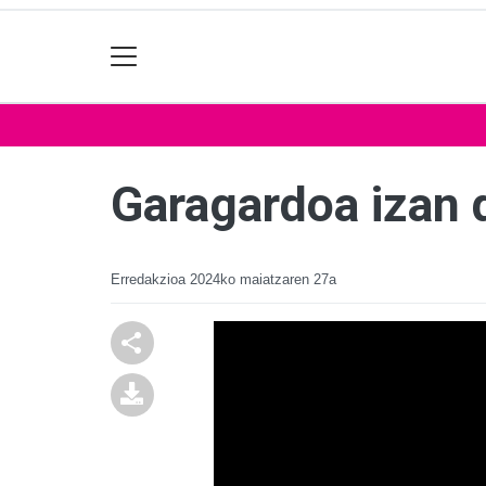
Garagardoa izan 
Erredakzioa
2024ko maiatzaren 27a