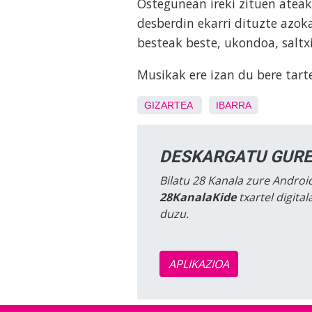
Ostegunean ireki zituen atea
desberdin ekarri dituzte azoka
besteak beste, ukondoa, saltx
Musikak ere izan du bere tarte
GIZARTEA
IBARRA
DESKARGATU GURE
Bilatu 28 Kanala zure Android
28KanalaKide
txartel digita
duzu.
APLIKAZIOA