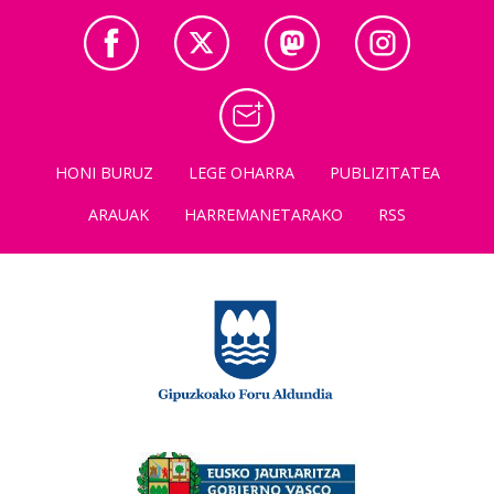
HONI BURUZ
LEGE OHARRA
PUBLIZITATEA
ARAUAK
HARREMANETARAKO
RSS