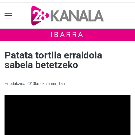
IBARRA
Patata tortila erraldoia
sabela betetzeko
Erredakzioa
2013ko ekainaren 15a