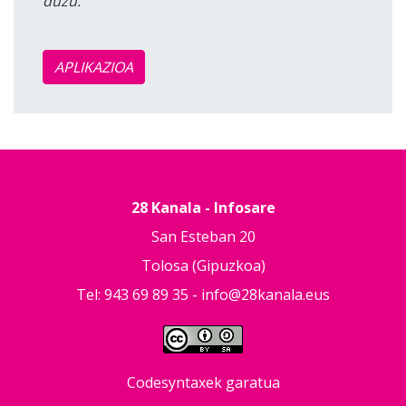
duzu.
APLIKAZIOA
28 Kanala - Infosare
San Esteban 20
Tolosa (Gipuzkoa)
Tel: 943 69 89 35 -
info@28kanala.eus
Codesyntaxek garatua