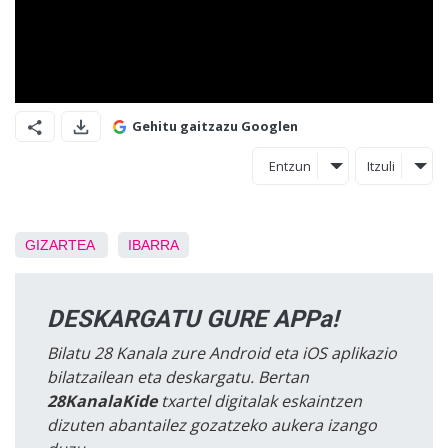
Gehitu gaitzazu Googlen
Entzun
Itzuli
GIZARTEA
IBARRA
DESKARGATU GURE APPa!
Bilatu 28 Kanala zure Android eta iOS aplikazio
bilatzailean eta deskargatu. Bertan
28KanalaKide
txartel digitalak eskaintzen
dizuten abantailez gozatzeko aukera izango