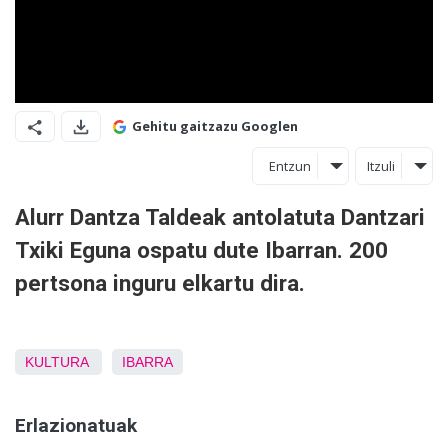
Gehitu gaitzazu Googlen
Entzun
Itzuli
Alurr Dantza Taldeak antolatuta Dantzari
Txiki Eguna ospatu dute Ibarran. 200
pertsona inguru elkartu dira.
KULTURA
IBARRA
Erlazionatuak