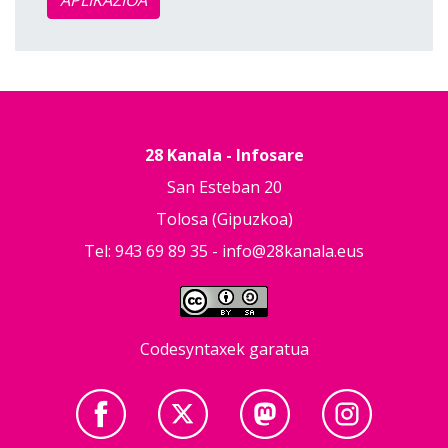
APLIKAZIOA
28 Kanala - Infosare
San Esteban 20
Tolosa (Gipuzkoa)
Tel: 943 69 89 35 -
info@28kanala.eus
Codesyntaxek garatua