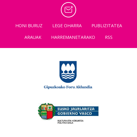
HONI BURUZ
LEGE OHARRA
PUBLIZITATEA
ARAUAK
HARREMANETARAKO
RSS