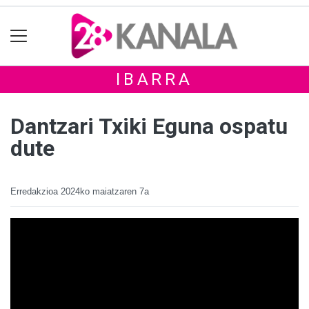
IBARRA
Dantzari Txiki Eguna ospatu
dute
Erredakzioa
2024ko maiatzaren 7a