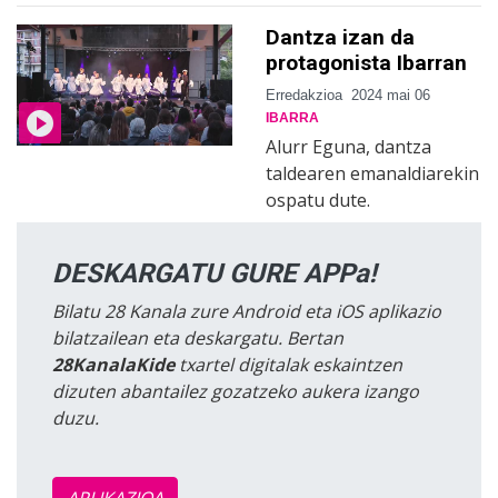
Dantza izan da
protagonista Ibarran
Erredakzioa
2024 mai 06
IBARRA
Alurr Eguna, dantza
taldearen emanaldiarekin
ospatu dute.
DESKARGATU GURE APPa!
Bilatu 28 Kanala zure Android eta iOS aplikazio
bilatzailean eta deskargatu. Bertan
28KanalaKide
txartel digitalak eskaintzen
dizuten abantailez gozatzeko aukera izango
duzu.