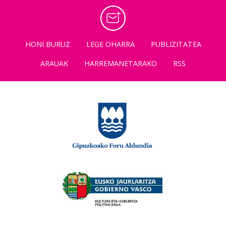
HONI BURUZ
LEGE OHARRA
PUBLIZITATEA
ARAUAK
HARREMANETARAKO
RSS