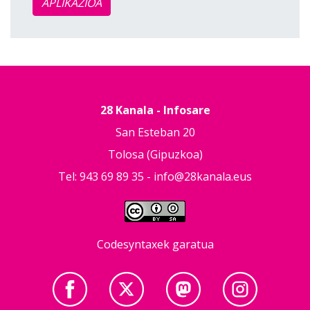
APLIKAZIOA
28 Kanala - Infosare
San Esteban 20
Tolosa (Gipuzkoa)
Tel: 943 69 89 35 -
info@28kanala.eus
Codesyntaxek garatua