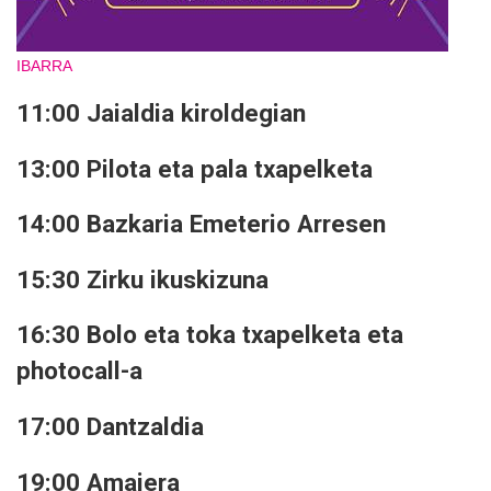
IBARRA
11:00 Jaialdia kiroldegian
13:00 Pilota eta pala txapelketa
14:00 Bazkaria Emeterio Arresen
15:30 Zirku ikuskizuna
16:30 Bolo eta toka txapelketa eta
photocall-a
17:00 Dantzaldia
19:00 Amaiera