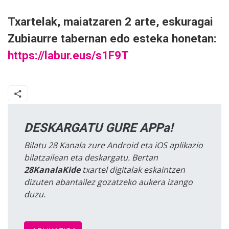
Txartelak, maiatzaren 2 arte, eskuragai
Zubiaurre tabernan edo esteka honetan:
https://labur.eus/s1F9T
DESKARGATU GURE APPa!
Bilatu 28 Kanala zure Android eta iOS aplikazio
bilatzailean eta deskargatu. Bertan
28KanalaKide
txartel digitalak eskaintzen
dizuten abantailez gozatzeko aukera izango
duzu.