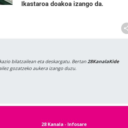
Ikastaroa doakoa izango da.
kazio bilatzailean eta deskargatu. Bertan
28KanalaKide
tailez gozatzeko aukera izango duzu.
28 Kanala - Infosare