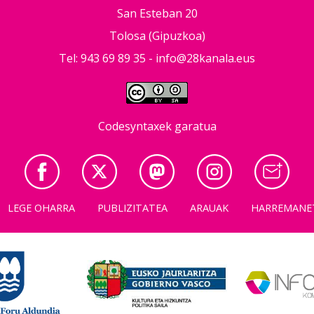
San Esteban 20
Tolosa (Gipuzkoa)
Tel: 943 69 89 35 -
info@28kanala.eus
Codesyntaxek garatua
LEGE OHARRA
PUBLIZITATEA
ARAUAK
HARREMANE