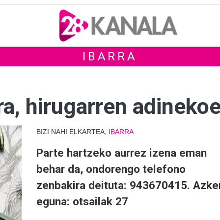
IBARRA
ra, hirugarren adineko
BIZI NAHI ELKARTEA,
IBARRA
Parte hartzeko aurrez izena eman
behar da, ondorengo telefono
zenbakira deituta: 943670415. Azke
eguna: otsailak 27