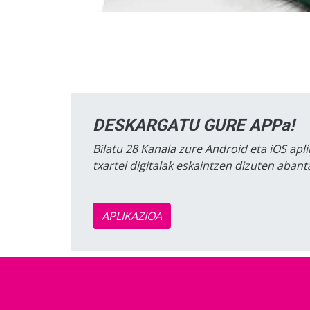
DESKARGATU GURE APPa!
Bilatu 28 Kanala zure Android eta iOS apli
txartel digitalak eskaintzen dizuten aban
APLIKAZIOA