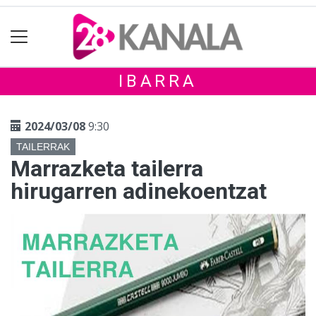
IBARRA
2024/03/08
9:30
TAILERRAK
Marrazketa tailerra
hirugarren adinekoentzat