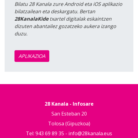
Bilatu 28 Kanala zure Android eta iOS aplikazio
bilatzailean eta deskargatu. Bertan
28KanalaKide
txartel digitalak eskaintzen
dizuten abantailez gozatzeko aukera izango
duzu.
APLIKAZIOA
28 Kanala - Infosare
San Esteban 20
Tolosa (Gipuzkoa)
Tel: 943 69 89 35 -
info@28kanala.eus