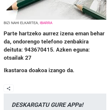
BIZI NAHI ELKARTEA,
IBARRA
Parte hartzeko aurrez izena eman behar
da, ondorengo telefono zenbakira
deituta: 943670415. Azken eguna:
otsailak 27
Ikastaroa doakoa izango da.
DESKARGATU GURE APPa!