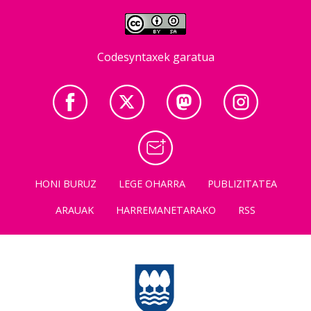
Codesyntaxek garatua
HONI BURUZ
LEGE OHARRA
PUBLIZITATEA
ARAUAK
HARREMANETARAKO
RSS