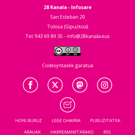
28 Kanala - Infosare
San Esteban 20
Tolosa (Gipuzkoa)
Tel: 943 69 89 35 -
info@28kanala.eus
Codesyntaxek garatua
HONI BURUZ
LEGE OHARRA
PUBLIZITATEA
ARAUAK
HARREMANETARAKO
RSS