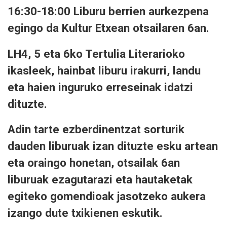
16:30-18:00 Liburu berrien aurkezpena
egingo da Kultur Etxean otsailaren 6an.
LH4, 5 eta 6ko Tertulia Literarioko
ikasleek, hainbat liburu irakurri, landu
eta haien inguruko erreseinak idatzi
dituzte.
Adin tarte ezberdinentzat sorturik
dauden liburuak izan dituzte esku artean
eta oraingo honetan, otsailak 6an
liburuak ezagutarazi eta hautaketak
egiteko gomendioak jasotzeko aukera
izango dute txikienen eskutik.