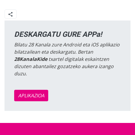
DESKARGATU GURE APPa!
Bilatu 28 Kanala zure Android eta iOS aplikazio
bilatzailean eta deskargatu. Bertan
28KanalaKide
txartel digitalak eskaintzen
dizuten abantailez gozatzeko aukera izango
duzu.
APLIKAZIOA