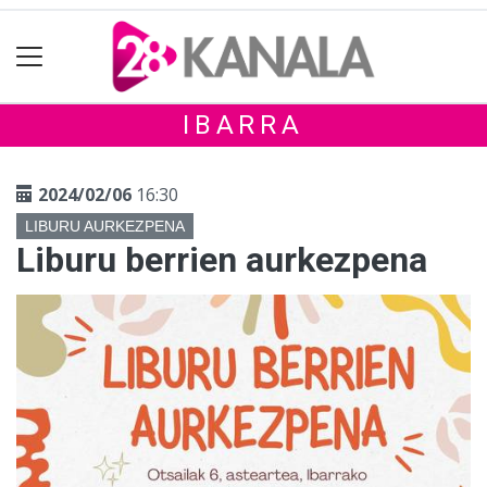
IBARRA
2024/02/06
16:30
LIBURU AURKEZPENA
Liburu berrien aurkezpena