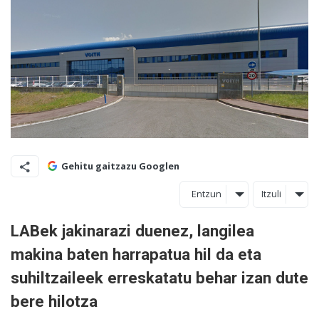
Gehitu gaitzazu Googlen
Entzun
Itzuli
LABek jakinarazi duenez, langilea
makina baten harrapatua hil da eta
suhiltzaileek erreskatatu behar izan dute
bere hilotza