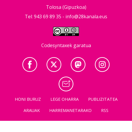
Tolosa (Gipuzkoa)
Tel: 943 69 89 35 -
info@28kanala.eus
Codesyntaxek garatua
HONI BURUZ
LEGE OHARRA
PUBLIZITATEA
ARAUAK
HARREMANETARAKO
RSS