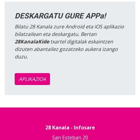
DESKARGATU GURE APPa!
Bilatu 28 Kanala zure Android eta iOS aplikazio
bilatzailean eta deskargatu. Bertan
28KanalaKide
txartel digitalak eskaintzen
dizuten abantailez gozatzeko aukera izango
duzu.
APLIKAZIOA
28 Kanala - Infosare
San Esteban 20