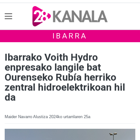
IBARRA
Ibarrako Voith Hydro
enpresako langile bat
Ourenseko Rubía herriko
zentral hidroelektrikoan hil
da
Maider Navarro Alustiza
2024ko urtarrilaren 25a