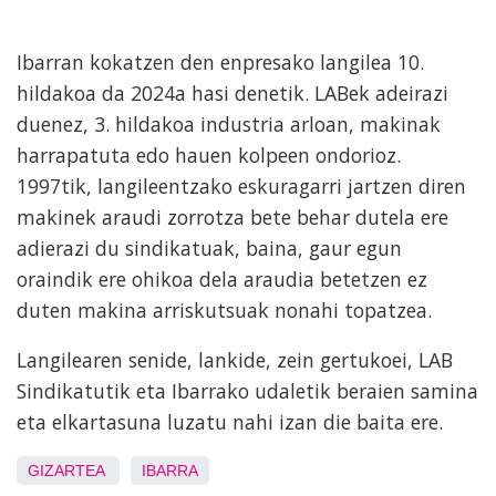
Ibarran kokatzen den enpresako langilea 10.
hildakoa da 2024a hasi denetik. LABek adeirazi
duenez, 3. hildakoa industria arloan, makinak
harrapatuta edo hauen kolpeen ondorioz.
1997tik, langileentzako eskuragarri jartzen diren
makinek araudi zorrotza bete behar dutela ere
adierazi du sindikatuak, baina, gaur egun
oraindik ere ohikoa dela araudia betetzen ez
duten makina arriskutsuak nonahi topatzea.
Langilearen senide, lankide, zein gertukoei, LAB
Sindikatutik eta Ibarrako udaletik beraien samina
eta elkartasuna luzatu nahi izan die baita ere.
GIZARTEA
IBARRA