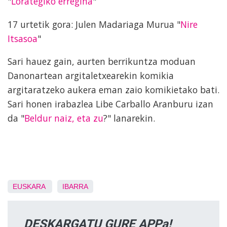
"
Lorategiko erregina
"
17 urtetik gora: Julen Madariaga Murua "
Nire
Itsasoa
"
Sari hauez gain, aurten berrikuntza moduan
Danonartean argitaletxearekin komikia
argitaratzeko aukera eman zaio komikietako bati.
Sari honen irabazlea Libe Carballo Aranburu izan
da "
Beldur naiz, eta zu
?" lanarekin.
EUSKARA
IBARRA
DESKARGATU GURE APPa!