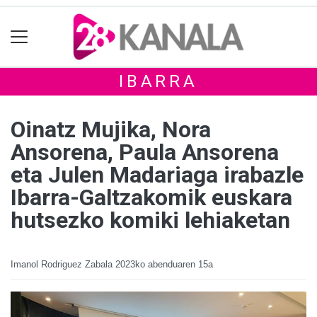
IBARRA
Oinatz Mujika, Nora
Ansorena, Paula Ansorena
eta Julen Madariaga irabazle
Ibarra-Galtzakomik euskara
hutsezko komiki lehiaketan
Imanol Rodriguez Zabala
2023ko abenduaren 15a