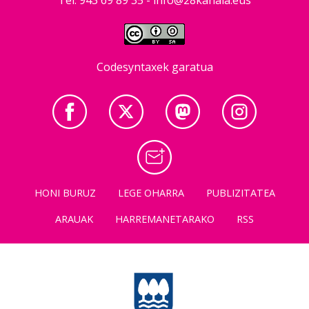
Codesyntaxek garatua
HONI BURUZ
LEGE OHARRA
PUBLIZITATEA
ARAUAK
HARREMANETARAKO
RSS