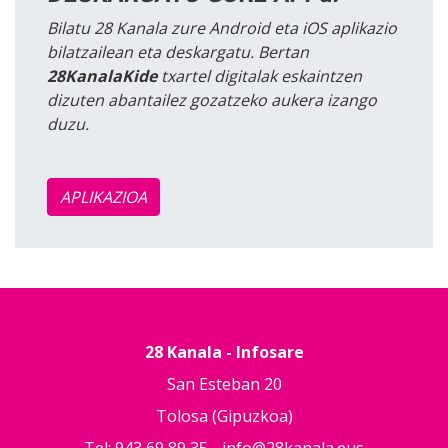
Bilatu 28 Kanala zure Android eta iOS aplikazio
bilatzailean eta deskargatu. Bertan
28KanalaKide
txartel digitalak eskaintzen
dizuten abantailez gozatzeko aukera izango
duzu.
APLIKAZIOA
28 Kanala - Infosare
San Esteban 20
Tolosa (Gipuzkoa)
Tel: 943 69 89 35 -
info@28kanala.eus