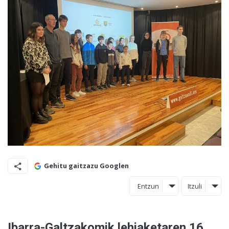
Gehitu gaitzazu Googlen
Entzun
Itzuli
Ibarra-Galtzakomik lehiaketaren 16.