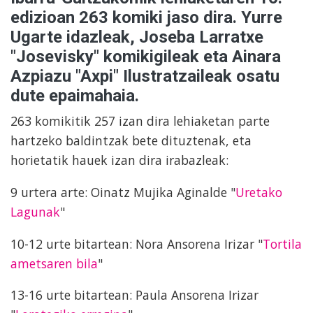
edizioan 263 komiki jaso dira. Yurre
Ugarte idazleak, Joseba Larratxe
"Josevisky" komikigileak eta Ainara
Azpiazu "Axpi" Ilustratzaileak osatu
dute epaimahaia.
263 komikitik 257 izan dira lehiaketan parte
hartzeko baldintzak bete dituztenak, eta
horietatik hauek izan dira irabazleak:
9 urtera arte: Oinatz Mujika Aginalde "
Uretako
Lagunak
"
10-12 urte bitartean: Nora Ansorena Irizar "
Tortila
ametsaren bila
"
13-16 urte bitartean: Paula Ansorena Irizar