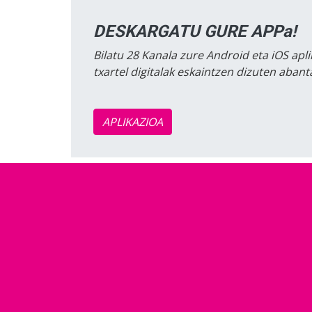
DESKARGATU GURE APPa!
Bilatu 28 Kanala zure Android eta iOS apli
txartel digitalak eskaintzen dizuten aban
APLIKAZIOA