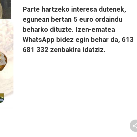
Parte hartzeko interesa dutenek,
egunean bertan 5 euro ordaindu
beharko dituzte. Izen-ematea
WhatsApp bidez egin behar da, 613
681 332 zenbakira idatziz.