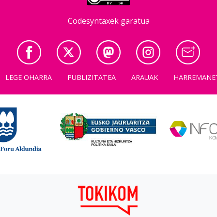
Codesyntaxek garatua
LEGE OHARRA
PUBLIZITATEA
ARAUAK
HARREMANE