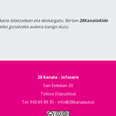
kazio bilatzailean eta deskargatu. Bertan
28KanalaKide
tailez gozatzeko aukera izango duzu.
28 Kanala - Infosare
San Esteban 20
Tolosa (Gipuzkoa)
Tel: 943 69 89 35 -
info@28kanala.eus