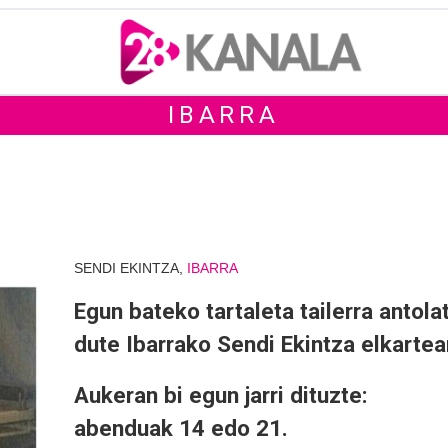
IBARRA
SENDI EKINTZA,
IBARRA
Egun bateko tartaleta tailerra antola
dute Ibarrako Sendi Ekintza elkartea
Aukeran bi egun jarri dituzte:
abenduak 14 edo 21.