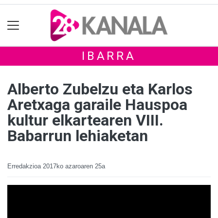
IBARRA
Alberto Zubelzu eta Karlos
Aretxaga garaile Hauspoa
kultur elkartearen VIII.
Babarrun lehiaketan
Erredakzioa
2017ko azaroaren 25a