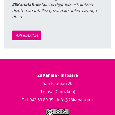
28KanalaKide
txartel digitalak eskaintzen
dizuten abantailez gozatzeko aukera izango
duzu.
APLIKAZIOA
28 Kanala - Infosare
San Esteban 20
Tolosa (Gipuzkoa)
Tel: 943 69 89 35 -
info@28kanala.eus