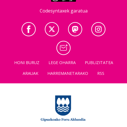
Codesyntaxek garatua
HONI BURUZ
LEGE OHARRA
PUBLIZITATEA
ARAUAK
HARREMANETARAKO
RSS