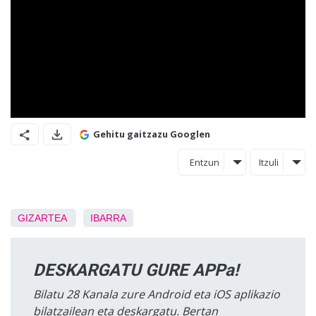
Gehitu gaitzazu Googlen
Entzun
Itzuli
GIZARTEA
IBARRA
DESKARGATU GURE APPa!
Bilatu 28 Kanala zure Android eta iOS aplikazio
bilatzailean eta deskargatu. Bertan