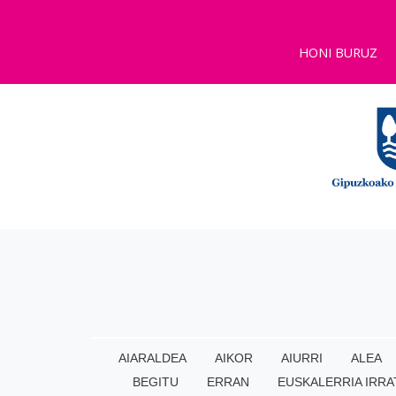
HONI BURUZ
AIARALDEA
AIKOR
AIURRI
ALEA
BEGITU
ERRAN
EUSKALERRIA IRRA