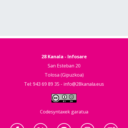
28 Kanala - Infosare
San Esteban 20
Tolosa (Gipuzkoa)
Tel: 943 69 89 35 -
info@28kanala.eus
Codesyntaxek garatua