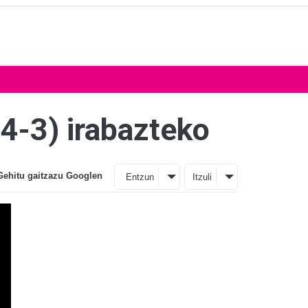
(4-3) irabazteko
Gehitu gaitzazu Googlen
Entzun
Itzuli