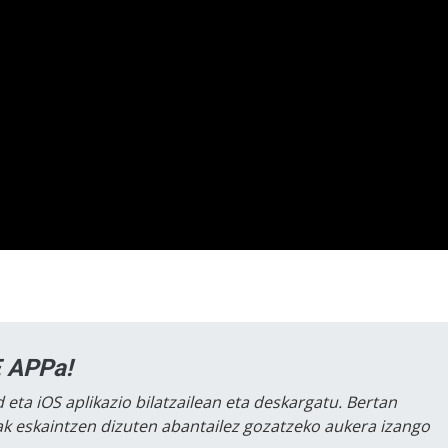
 APPa!
 eta iOS aplikazio bilatzailean eta deskargatu. Bertan
lak eskaintzen dizuten abantailez gozatzeko aukera izango