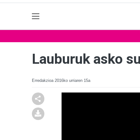
Lauburuk asko suf
Erredakzioa
2016ko urriaren 15a