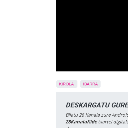
KIROLA
IBARRA
DESKARGATU GURE
Bilatu 28 Kanala zure Android
28KanalaKide
txartel digita