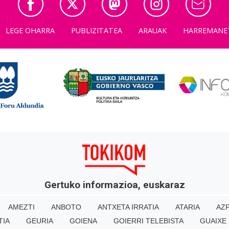
LEGE OHARRA
PUBLIZITATEA
ARAUAK
HARREMANE
Gertuko informazioa, euskaraz
AMEZTI
ANBOTO
ANTXETA IRRATIA
ATARIA
AZP
TIA
GEURIA
GOIENA
GOIERRI TELEBISTA
GUAIXE