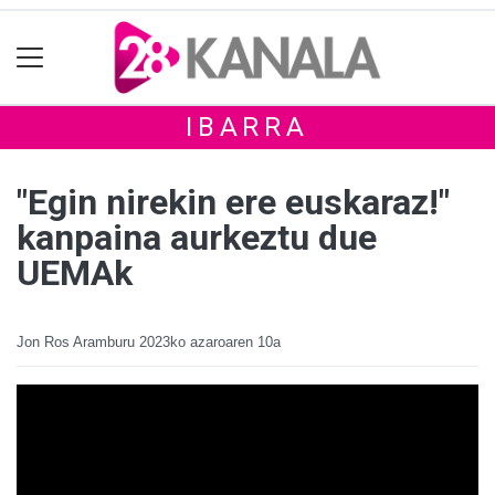
IBARRA
"Egin nirekin ere euskaraz!"
kanpaina aurkeztu due
UEMAk
Jon Ros Aramburu
2023ko azaroaren 10a