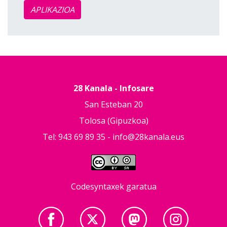
APLIKAZIOA
28 Kanala - Infosare
San Esteban 20
Tolosa (Gipuzkoa)
Tel: 943 69 89 35 -
info@28kanala.eus
Codesyntaxek garatua