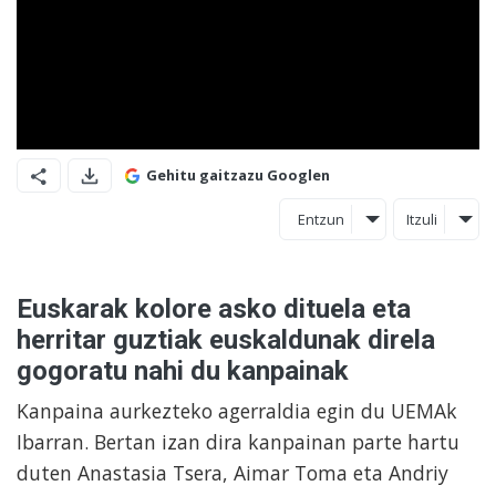
Gehitu gaitzazu Googlen
Entzun
Itzuli
Euskarak kolore asko dituela eta
herritar guztiak euskaldunak direla
gogoratu nahi du kanpainak
Kanpaina aurkezteko agerraldia egin du UEMAk
Ibarran. Bertan izan dira kanpainan parte hartu
duten Anastasia Tsera, Aimar Toma eta Andriy