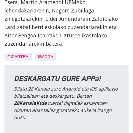
Tsera, Martin Aramendi UEMAko
lehendakariarekin, Nagore Zubillaga
zinegotziarekin, Eider Amundarain Zaldibiako
Lardizabal herri eskolako zuzendariarekin eta
Aitor Bengoa Ibarrako Uzturpe ikastolako
zuzendariarekin batera.
GIZARTEA
IBARRA
DESKARGATU GURE APPa!
Bilatu 28 Kanala zure Android eta iOS aplikazio
bilatzailean eta deskargatu. Bertan
28KanalaKide
txartel digitalak eskaintzen
dizuten abantailez gozatzeko aukera izango
duzu.