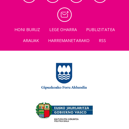
HONI BURUZ
LEGE OHARRA
PUBLIZITATEA
ARAUAK
HARREMANETARAKO
RSS