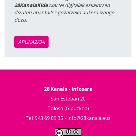
28KanalaKide
txartel digitalak eskaintzen
dizuten abantailez gozatzeko aukera izango
duzu.
APLIKAZIOA
28 Kanala - Infosare
San Esteban 20
Tolosa (Gipuzkoa)
Tel: 943 69 89 35 -
info@28kanala.eus