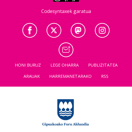
Codesyntaxek garatua
HONI BURUZ
LEGE OHARRA
PUBLIZITATEA
ARAUAK
HARREMANETARAKO
RSS