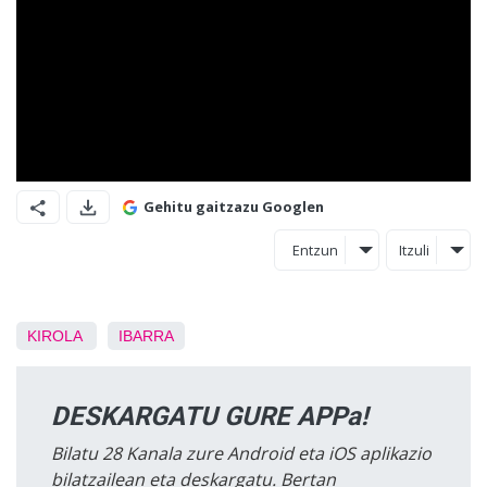
Gehitu gaitzazu Googlen
Entzun
Itzuli
KIROLA
IBARRA
DESKARGATU GURE APPa!
Bilatu 28 Kanala zure Android eta iOS aplikazio
bilatzailean eta deskargatu. Bertan