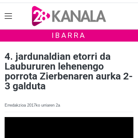
IBARRA
4. jardunaldian etorri da
Laubururen lehenengo
porrota Zierbenaren aurka 2-
3 galduta
Erredakzioa
2017ko urriaren 2a