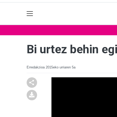
Bi urtez behin e
Erredakzioa
2015eko urriaren 5a