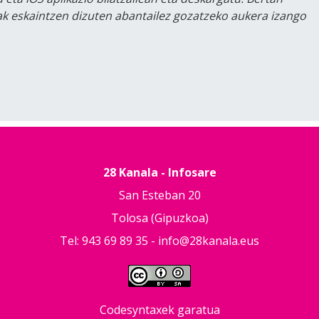
lak eskaintzen dizuten abantailez gozatzeko aukera izango
28 Kanala - Infosare
San Esteban 20
Tolosa (Gipuzkoa)
Tel: 943 69 89 35 -
info@28kanala.eus
Codesyntaxek garatua