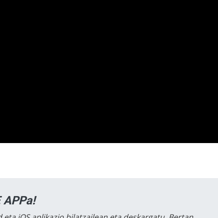
 APPa!
 eta iOS aplikazio bilatzailean eta deskargatu. Bertan