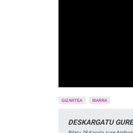
GIZARTEA
IBARRA
DESKARGATU GURE
Bilatu 28 Kanala zure Android