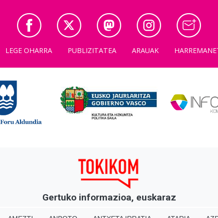
LEGE OHARRA
PUBLIZITATEA
ARAUAK
HARREMANE
Gertuko informazioa, euskaraz