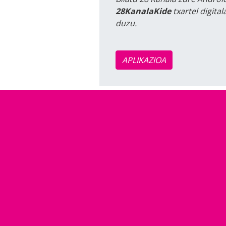
28KanalaKide
txartel digita
duzu.
APLIKAZIOA