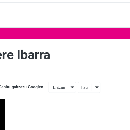
ere Ibarra
Gehitu gaitzazu Googlen
Entzun
Itzuli