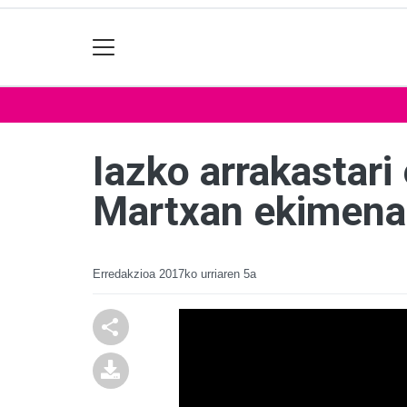
Iazko arrakastari 
Martxan ekimena
Erredakzioa
2017ko urriaren 5a