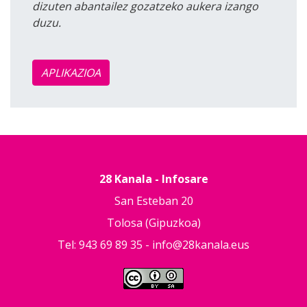
dizuten abantailez gozatzeko aukera izango
duzu.
APLIKAZIOA
28 Kanala - Infosare
San Esteban 20
Tolosa (Gipuzkoa)
Tel: 943 69 89 35 -
info@28kanala.eus