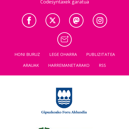
Codesyntaxek garatua
HONI BURUZ
LEGE OHARRA
PUBLIZITATEA
ARAUAK
HARREMANETARAKO
RSS