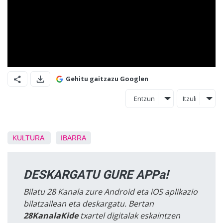
Gehitu gaitzazu Googlen
Entzun
Itzuli
KULTURA
IBARRA
DESKARGATU GURE APPa!
Bilatu 28 Kanala zure Android eta iOS aplikazio
bilatzailean eta deskargatu. Bertan
28KanalaKide
txartel digitalak eskaintzen