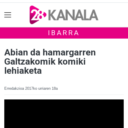
IBARRA
Abian da hamargarren
Galtzakomik komiki
lehiaketa
Erredakzioa
2017ko urriaren 18a